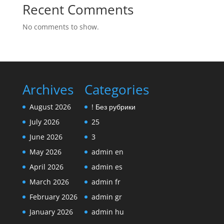
Recent Comments
No comments to show.
Archives
Categories
August 2026
! Без рубрики
July 2026
25
June 2026
3
May 2026
admin en
April 2026
admin es
March 2026
admin fr
February 2026
admin gr
January 2026
admin hu