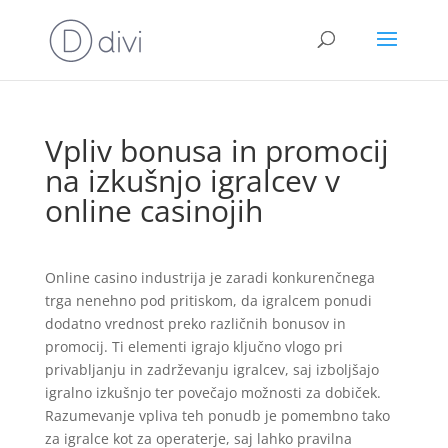
Vpliv bonusa in promocij
na izkušnjo igralcev v
online casinojih
Online casino industrija je zaradi konkurenčnega
trga nenehno pod pritiskom, da igralcem ponudi
dodatno vrednost preko različnih bonusov in
promocij. Ti elementi igrajo ključno vlogo pri
privabljanju in zadrževanju igralcev, saj izboljšajo
igralno izkušnjo ter povečajo možnosti za dobiček.
Razumevanje vpliva teh ponudb je pomembno tako
za igralce kot za operaterje, saj lahko pravilna