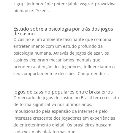
z grą i jednocześnie potencjalnie wygrać prawdziwe
pieniądze. Przed...
Estudo sobre a psicologia por trás dos jogos
de casino
O casino é um ambiente fascinante que combina
entretenimento com um estudo profundo da
psicologia humana. Através de jogos de azar, os
casinos exploram mecanismos mentais que
prendem a atenção dos jogadores, influenciando o
seu comportamento e decisões. Compreender...
Jogos de cassino populares entre brasileiros
O mercado de jogos de casino no Brasil tem crescido
de forma significativa nos últimos anos,
impulsionado pela expansão da internet e pelo
interesse crescente dos jogadores em experiências
de entretenimento digital. Os brasileiros buscam
cada vez mais plataformas que...