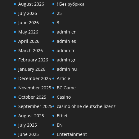
August 2026
! Без рубрики
July 2026
25
June 2026
3
May 2026
admin en
April 2026
admin es
March 2026
admin fr
February 2026
admin gr
January 2026
admin hu
December 2025
Article
November 2025
BC Game
October 2025
Casino
September 2025
casino ohne deutsche lizenz
August 2025
Efbet
July 2025
EN
June 2025
Entertainment