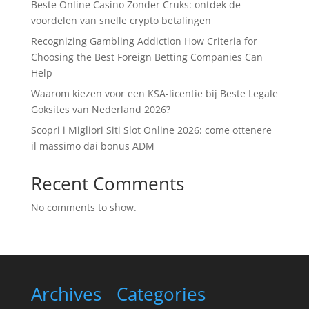
Beste Online Casino Zonder Cruks: ontdek de
voordelen van snelle crypto betalingen
Recognizing Gambling Addiction How Criteria for
Choosing the Best Foreign Betting Companies Can
Help
Waarom kiezen voor een KSA-licentie bij Beste Legale
Goksites van Nederland 2026?
Scopri i Migliori Siti Slot Online 2026: come ottenere
il massimo dai bonus ADM
Recent Comments
No comments to show.
Archives
Categories