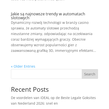
Jakie są najnowsze trendy w automatach
slotowych
Dynamiczny rozwój technologii w branży casino
sprawia, że automaty slotowe przechodzą
nieustanne zmiany, odpowiadając na oczekiwania
coraz bardziej wymagających graczy. Obecnie
obserwujemy wzrost popularności gier z
zaawansowaną grafiką 3D, immersyjnymi efektami...
« Older Entries
Search
Recent Posts
De voordelen van iDEAL op de Beste Legale Goksites
van Nederland 2026: snel en