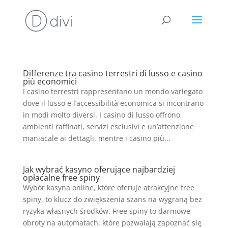
Differenze tra casino terrestri di lusso e casino
più economici
I casino terrestri rappresentano un mondo variegato
dove il lusso e l’accessibilità economica si incontrano
in modi molto diversi. I casino di lusso offrono
ambienti raffinati, servizi esclusivi e un’attenzione
maniacale ai dettagli, mentre i casino più...
Jak wybrać kasyno oferujące najbardziej
opłacalne free spiny
Wybór kasyna online, które oferuje atrakcyjne free
spiny, to klucz do zwiększenia szans na wygraną bez
ryzyka własnych środków. Free spiny to darmowe
obroty na automatach, które pozwalają zapoznać się