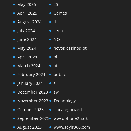
May 2025
ES
April 2025
Games
August 2024
it
July 2024
Leon
June 2024
NO
May 2024
novos-casinos-pt
April 2024
pl
March 2024
pt
February 2024
public
January 2024
sl
December 2023
sw
November 2023
Technology
October 2023
Uncategorized
September 2023
www.phone2u.dk
August 2023
www.seyir360.com