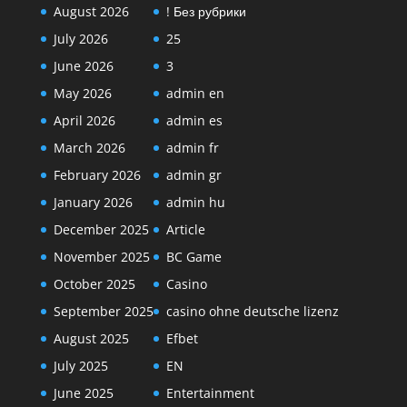
August 2026
! Без рубрики
July 2026
25
June 2026
3
May 2026
admin en
April 2026
admin es
March 2026
admin fr
February 2026
admin gr
January 2026
admin hu
December 2025
Article
November 2025
BC Game
October 2025
Casino
September 2025
casino ohne deutsche lizenz
August 2025
Efbet
July 2025
EN
June 2025
Entertainment