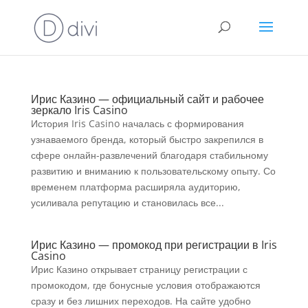
Ирис Казино — официальный сайт и рабочее
зеркало Iris Casino
История Iris Casino началась с формирования
узнаваемого бренда, который быстро закрепился в
сфере онлайн-развлечений благодаря стабильному
развитию и вниманию к пользовательскому опыту. Со
временем платформа расширяла аудиторию,
усиливала репутацию и становилась все...
Ирис Казино — промокод при регистрации в Iris
Casino
Ирис Казино открывает страницу регистрации с
промокодом, где бонусные условия отображаются
сразу и без лишних переходов. На сайте удобно