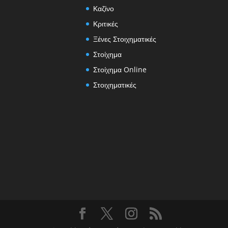
Καζίνο
Κριτικές
Ξένες Στοιχηματικές
Στοίχημα
Στοίχημα Online
Στοιχηματικές