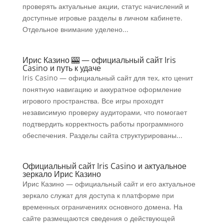
проверять актуальные акции, статус начислений и
доступные игровые разделы в личном кабинете.
Отдельное внимание уделено...
Ирис Казино 🎰 — официальный сайт Iris
Casino и путь к удаче
Iris Casino — официальный сайт для тех, кто ценит
понятную навигацию и аккуратное оформление
игрового пространства. Все игры проходят
независимую проверку аудиторами, что помогает
подтвердить корректность работы программного
обеспечения. Разделы сайта структурированы...
Официальный сайт Iris Casino и актуальное
зеркало Ирис Казино
Ирис Казино — официальный сайт и его актуальное
зеркало служат для доступа к платформе при
временных ограничениях основного домена. На
сайте размещаются сведения о действующей