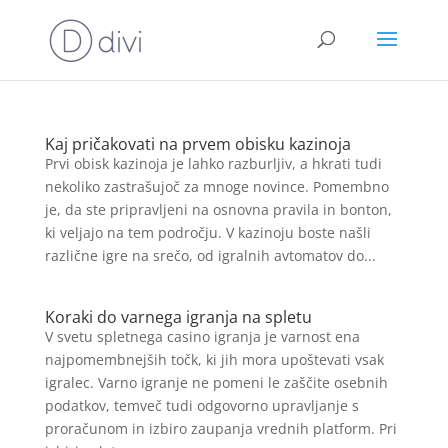
Kaj pričakovati na prvem obisku kazinoja
Prvi obisk kazinoja je lahko razburljiv, a hkrati tudi
nekoliko zastrašujoč za mnoge novince. Pomembno
je, da ste pripravljeni na osnovna pravila in bonton,
ki veljajo na tem področju. V kazinoju boste našli
različne igre na srečo, od igralnih avtomatov do...
Koraki do varnega igranja na spletu
V svetu spletnega casino igranja je varnost ena
najpomembnejših točk, ki jih mora upoštevati vsak
igralec. Varno igranje ne pomeni le zaščite osebnih
podatkov, temveč tudi odgovorno upravljanje s
proračunom in izbiro zaupanja vrednih platform. Pri