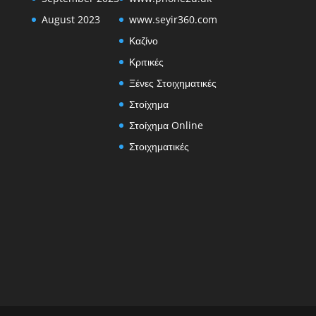
August 2023
www.seyir360.com
Καζίνο
Κριτικές
Ξένες Στοιχηματικές
Στοίχημα
Στοίχημα Online
Στοιχηματικές