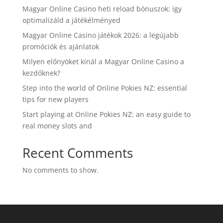
Magyar Online Casino heti reload bónuszok: így
optimalizáld a játékélményed
Magyar Online Casino játékok 2026: a legújabb
promóciók és ajánlatok
Milyen előnyöket kínál a Magyar Online Casino a
kezdőknek?
Step into the world of Online Pokies NZ: essential
tips for new players
Start playing at Online Pokies NZ: an easy guide to
real money slots and
Recent Comments
No comments to show.