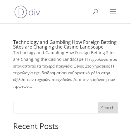
Technology and Gambling How Foreign Betting
Sites are Changing the Casino Landscape
Technology and Gambling How Foreign Betting Sites
are Changing the Casino Landscape Η τεχνολογία που
επαναστατεί τα τυχερά παιχνίδια Ξένες Στοιχηματικές Η
τεχνολογία έχει διαδραματίσει καθοριστικό ρόλο στην
εξέλιξη των τυχερών παιχνιδιών. Από την εμφάνιση των
πρώτων...
Search
Recent Posts