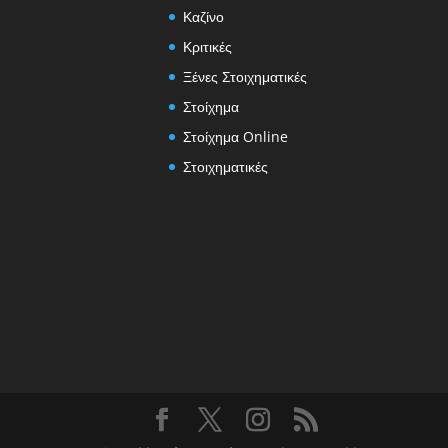
Καζίνο
Κριτικές
Ξένες Στοιχηματικές
Στοίχημα
Στοίχημα Online
Στοιχηματικές