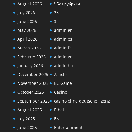
August 2026
! Без рубрики
July 2026
25
June 2026
3
May 2026
admin en
April 2026
admin es
March 2026
admin fr
February 2026
admin gr
January 2026
admin hu
December 2025
Article
November 2025
BC Game
October 2025
Casino
September 2025
casino ohne deutsche lizenz
August 2025
Efbet
July 2025
EN
June 2025
Entertainment