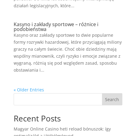
działań legislacyjnych, które...
Kasyno i zakłady sportowe – różnice i
podobieństwa
Kasyno oraz zakłady sportowe to dwie popularne
formy rozrywki hazardowej, które przyciągają miliony
graczy na całym świecie. Choć obie dziedziny mają
wspólny mianownik, czyli ryzyko i emocje związane z
wygraną, różnią się pod względem zasad, sposobu
obstawiania i...
« Older Entries
Search
Recent Posts
Magyar Online Casino heti reload bónuszok: így
optimalizáld a játékélményed