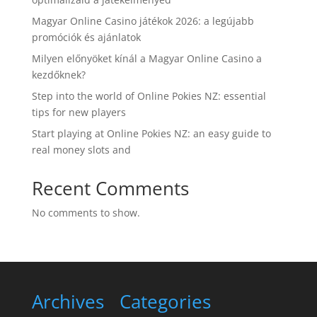
Magyar Online Casino játékok 2026: a legújabb
promóciók és ajánlatok
Milyen előnyöket kínál a Magyar Online Casino a
kezdőknek?
Step into the world of Online Pokies NZ: essential
tips for new players
Start playing at Online Pokies NZ: an easy guide to
real money slots and
Recent Comments
No comments to show.
Archives
Categories