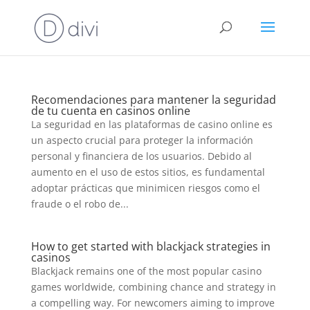
Recomendaciones para mantener la seguridad
de tu cuenta en casinos online
La seguridad en las plataformas de casino online es
un aspecto crucial para proteger la información
personal y financiera de los usuarios. Debido al
aumento en el uso de estos sitios, es fundamental
adoptar prácticas que minimicen riesgos como el
fraude o el robo de...
How to get started with blackjack strategies in
casinos
Blackjack remains one of the most popular casino
games worldwide, combining chance and strategy in
a compelling way. For newcomers aiming to improve