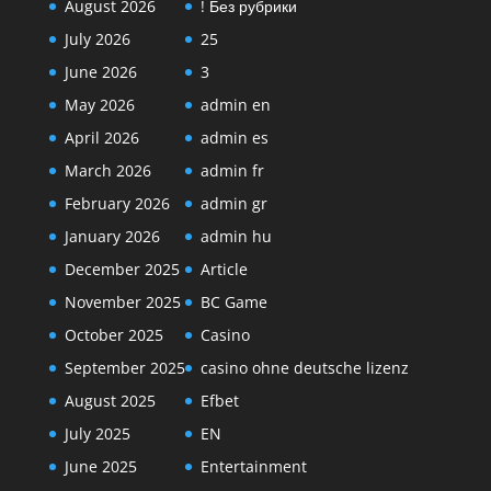
August 2026
! Без рубрики
July 2026
25
June 2026
3
May 2026
admin en
April 2026
admin es
March 2026
admin fr
February 2026
admin gr
January 2026
admin hu
December 2025
Article
November 2025
BC Game
October 2025
Casino
September 2025
casino ohne deutsche lizenz
August 2025
Efbet
July 2025
EN
June 2025
Entertainment