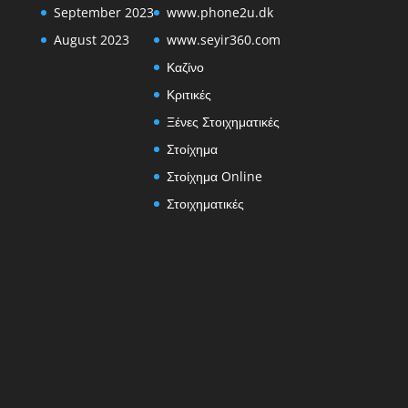
September 2023
www.phone2u.dk
August 2023
www.seyir360.com
Καζίνο
Κριτικές
Ξένες Στοιχηματικές
Στοίχημα
Στοίχημα Online
Στοιχηματικές