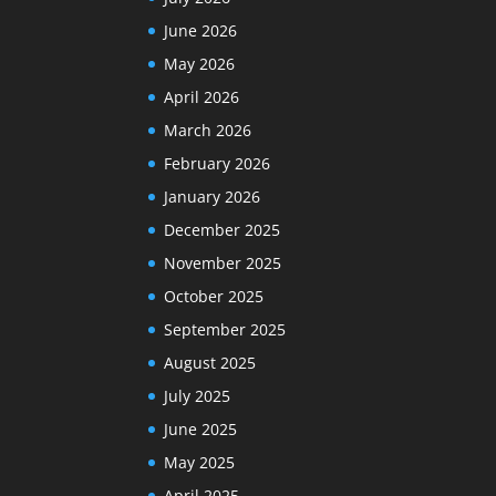
June 2026
May 2026
April 2026
March 2026
February 2026
January 2026
December 2025
November 2025
October 2025
September 2025
August 2025
July 2025
June 2025
May 2025
April 2025