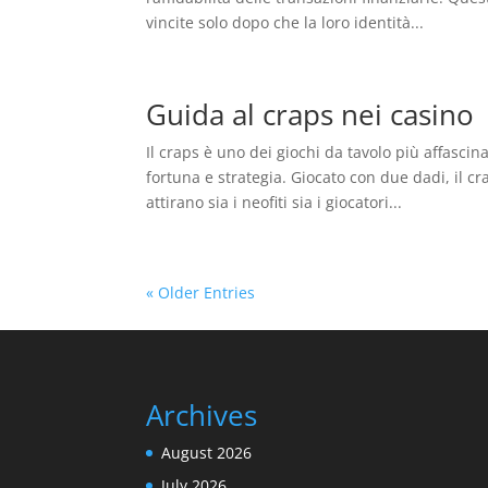
vincite solo dopo che la loro identità...
Guida al craps nei casino
Il craps è uno dei giochi da tavolo più affasci
fortuna e strategia. Giocato con due dadi, il 
attirano sia i neofiti sia i giocatori...
« Older Entries
Archives
August 2026
July 2026