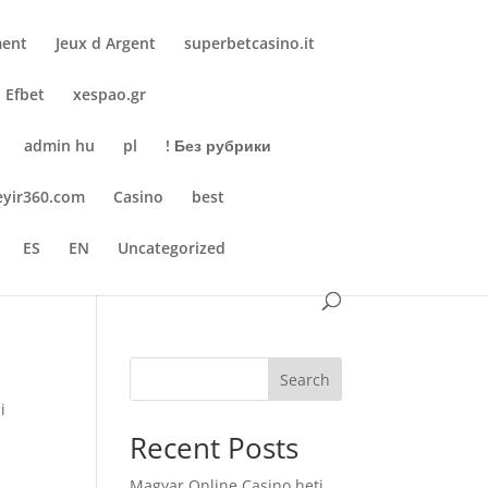
ment
Jeux d Argent
superbetcasino.it
Efbet
xespao.gr
admin hu
pl
! Без рубрики
yir360.com
Casino
best
ES
EN
Uncategorized
Search
i
Recent Posts
Magyar Online Casino heti