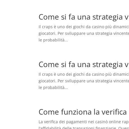
Come si fa una strategia v
Il craps è uno dei giochi da casino più dinamici
giocatori. Per sviluppare una strategia vince
le probabilità...
Come si fa una strategia v
Il craps è uno dei giochi da casino più dinamici
giocatori. Per sviluppare una strategia vince
le probabilità...
Come funziona la verifica
La verifica dei pagamenti nei casinò online ra
l’affidabilità delle transazioni finanziarie. Qu