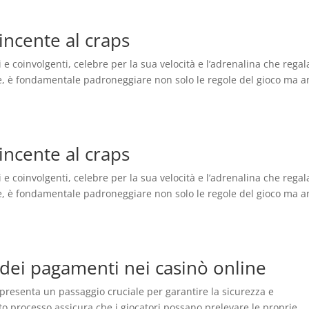
incente al craps
 e coinvolgenti, celebre per la sua velocità e l’adrenalina che regal
nte, è fondamentale padroneggiare non solo le regole del gioco ma 
incente al craps
 e coinvolgenti, celebre per la sua velocità e l’adrenalina che regal
nte, è fondamentale padroneggiare non solo le regole del gioco ma 
 dei pagamenti nei casinò online
ppresenta un passaggio cruciale per garantire la sicurezza e
esto processo assicura che i giocatori possano prelevare le proprie