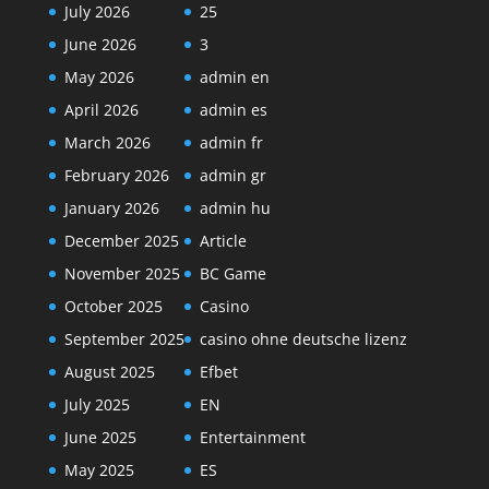
July 2026
25
June 2026
3
May 2026
admin en
April 2026
admin es
March 2026
admin fr
February 2026
admin gr
January 2026
admin hu
December 2025
Article
November 2025
BC Game
October 2025
Casino
September 2025
casino ohne deutsche lizenz
August 2025
Efbet
July 2025
EN
June 2025
Entertainment
May 2025
ES