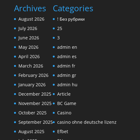
Archives
Categories
August 2026
! Без рубрики
July 2026
25
June 2026
3
May 2026
admin en
April 2026
admin es
March 2026
admin fr
February 2026
admin gr
January 2026
admin hu
December 2025
Article
November 2025
BC Game
October 2025
Casino
September 2025
casino ohne deutsche lizenz
August 2025
Efbet