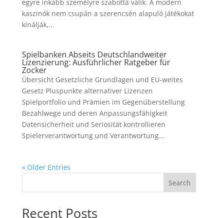
egyre inkább személyre szabottá válik. A modern
kaszinók nem csupán a szerencsén alapuló játékokat
kínálják,...
Spielbanken Abseits Deutschlandweiter
Lizenzierung: Ausführlicher Ratgeber für
Zocker
Übersicht Gesetzliche Grundlagen und EU-weites
Gesetz Pluspunkte alternativer Lizenzen
Spielportfolio und Prämien im Gegenüberstellung
Bezahlwege und deren Anpassungsfähigkeit
Datensicherheit und Seriosität kontrollieren
Spielerverantwortung und Verantwortung...
« Older Entries
Search
Recent Posts