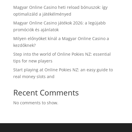
Magyar Online Casino heti reload bónuszok: így
optimalizáld a játékélményed
Magyar Online Casino játékok 2026: a legújabb
promóciók és ajánlatok
Milyen előnyöket kínál a Magyar Online Casino a
kezdőknek?
Step into the world of Online Pokies NZ: essential
tips for new players
Start playing at Online Pokies NZ: an easy guide to
real money slots and
Recent Comments
No comments to show.