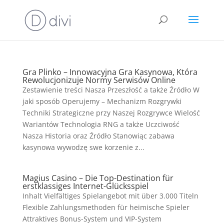
Gra Plinko – Innowacyjna Gra Kasynowa, Która
Rewolucjonizuje Normy Serwisów Online
Zestawienie treści Nasza Przeszłość a także Źródło W
jaki sposób Operujemy – Mechanizm Rozgrywki
Techniki Strategiczne przy Naszej Rozgrywce Wielość
Wariantów Technologia RNG a także Uczciwość
Nasza Historia oraz Źródło Stanowiąc zabawa
kasynowa wywodzę swe korzenie z...
Magius Casino – Die Top-Destination für
erstklassiges Internet-Glücksspiel
Inhalt Vielfältiges Spielangebot mit über 3.000 Titeln
Flexible Zahlungsmethoden für heimische Spieler
Attraktives Bonus-System und VIP-System