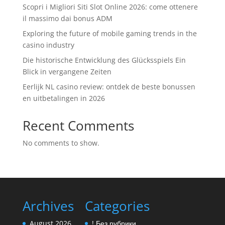
Scopri i Migliori Siti Slot Online 2026: come ottenere
il massimo dai bonus ADM
Exploring the future of mobile gaming trends in the
casino industry
Die historische Entwicklung des Glücksspiels Ein
Blick in vergangene Zeiten
Eerlijk NL casino review: ontdek de beste bonussen
en uitbetalingen in 2026
Recent Comments
No comments to show.
Archives
Categories
August 2026
! Без рубрики