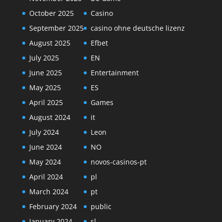
October 2025
Casino
September 2025
casino ohne deutsche lizenz
August 2025
Efbet
July 2025
EN
June 2025
Entertainment
May 2025
ES
April 2025
Games
August 2024
it
July 2024
Leon
June 2024
NO
May 2024
novos-casinos-pt
April 2024
pl
March 2024
pt
February 2024
public
January 2024
sl