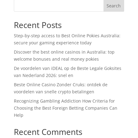
Search
Recent Posts
Step-by-step access to Best Online Pokies Australia:
secure your gaming experience today
Discover the best online casinos in Australia: top
welcome bonuses and real money pokies
De voordelen van iDEAL op de Beste Legale Goksites
van Nederland 2026: snel en
Beste Online Casino Zonder Cruks: ontdek de
voordelen van snelle crypto betalingen
Recognizing Gambling Addiction How Criteria for
Choosing the Best Foreign Betting Companies Can
Help
Recent Comments