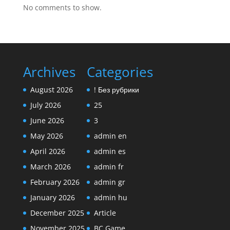
No comments to show.
Archives
Categories
August 2026
! Без рубрики
July 2026
25
June 2026
3
May 2026
admin en
April 2026
admin es
March 2026
admin fr
February 2026
admin gr
January 2026
admin hu
December 2025
Article
November 2025
BC Game