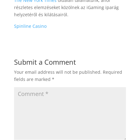
The New York Times
oldalán találhatunk, ahol
részletes elemzéseket közölnek az iGaming iparág
helyzetéről és kilátásairól.
Spinline Casino
Submit a Comment
Your email address will not be published.
Required
fields are marked
*