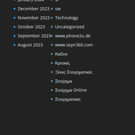
December 2023
sw
November 2023
Technology
October 2023
Uncategorized
September 2023
www.phone2u.dk
August 2023
www.seyir360.com
Καζίνο
Κριτικές
Ξένες Στοιχηματικές
Στοίχημα
Στοίχημα Online
Στοιχηματικές