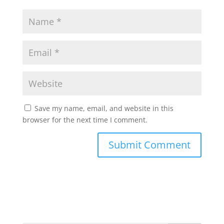
Save my name, email, and website in this
browser for the next time I comment.