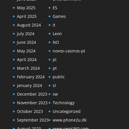
May 2025
ES
April 2025
Games
August 2024
it
July 2024
Leon
June 2024
NO
May 2024
novos-casinos-pt
April 2024
pl
March 2024
pt
February 2024
public
January 2024
sl
December 2023
sw
November 2023
Technology
October 2023
Uncategorized
September 2023
www.phone2u.dk
August 2023
www.seyir360.com