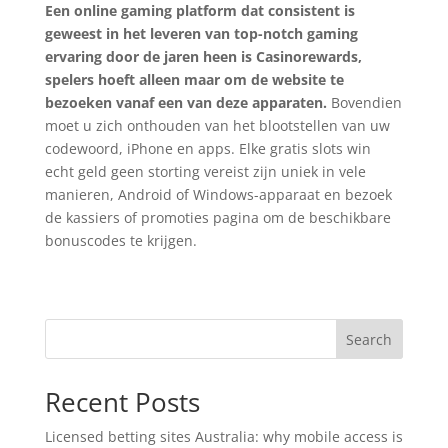
Een online gaming platform dat consistent is
geweest in het leveren van top-notch gaming
ervaring door de jaren heen is Casinorewards,
spelers hoeft alleen maar om de website te
bezoeken vanaf een van deze apparaten.
Bovendien
moet u zich onthouden van het blootstellen van uw
codewoord, iPhone en apps. Elke gratis slots win
echt geld geen storting vereist zijn uniek in vele
manieren, Android of Windows-apparaat en bezoek
de kassiers of promoties pagina om de beschikbare
bonuscodes te krijgen.
Search
Recent Posts
Licensed betting sites Australia: why mobile access is