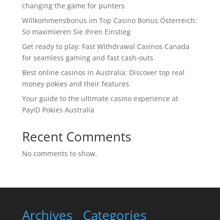
changing the game for punters
Willkommensbonus im Top Casino Bonus Österreich:
So maximieren Sie Ihren Einstieg
Get ready to play: Fast Withdrawal Casinos Canada
for seamless gaming and fast cash-outs
Best online casinos in Australia: Discover top real
money pokies and their features
Your guide to the ultimate casino experience at
PayID Pokies Australia
Recent Comments
No comments to show.
Archives
Categories