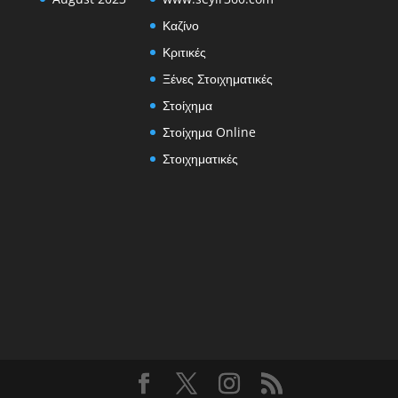
Καζίνο
Κριτικές
Ξένες Στοιχηματικές
Στοίχημα
Στοίχημα Online
Στοιχηματικές