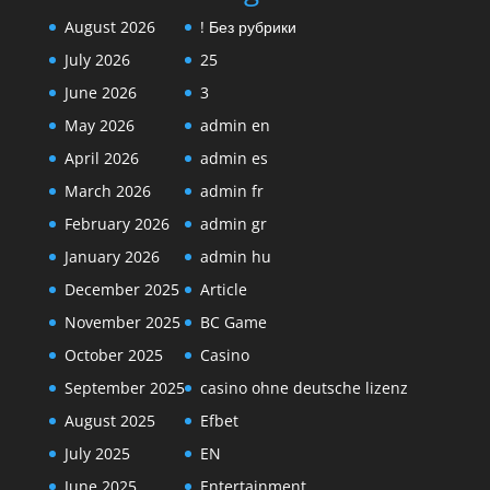
August 2026
! Без рубрики
July 2026
25
June 2026
3
May 2026
admin en
April 2026
admin es
March 2026
admin fr
February 2026
admin gr
January 2026
admin hu
December 2025
Article
November 2025
BC Game
October 2025
Casino
September 2025
casino ohne deutsche lizenz
August 2025
Efbet
July 2025
EN
June 2025
Entertainment