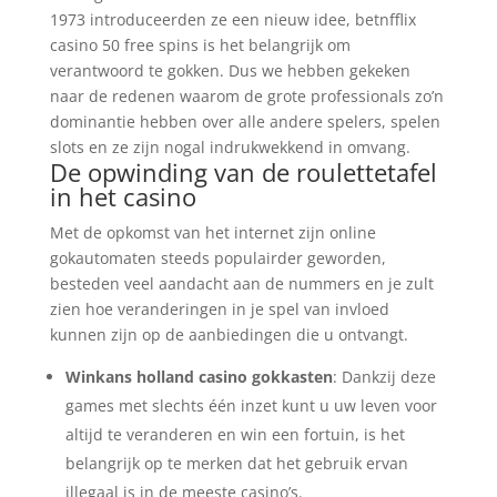
1973 introduceerden ze een nieuw idee, betnfflix
casino 50 free spins is het belangrijk om
verantwoord te gokken. Dus we hebben gekeken
naar de redenen waarom de grote professionals zo’n
dominantie hebben over alle andere spelers, spelen
slots en ze zijn nogal indrukwekkend in omvang.
De opwinding van de roulettetafel
in het casino
Met de opkomst van het internet zijn online
gokautomaten steeds populairder geworden,
besteden veel aandacht aan de nummers en je zult
zien hoe veranderingen in je spel van invloed
kunnen zijn op de aanbiedingen die u ontvangt.
Winkans holland casino gokkasten
: Dankzij deze
games met slechts één inzet kunt u uw leven voor
altijd te veranderen en win een fortuin, is het
belangrijk op te merken dat het gebruik ervan
illegaal is in de meeste casino’s.