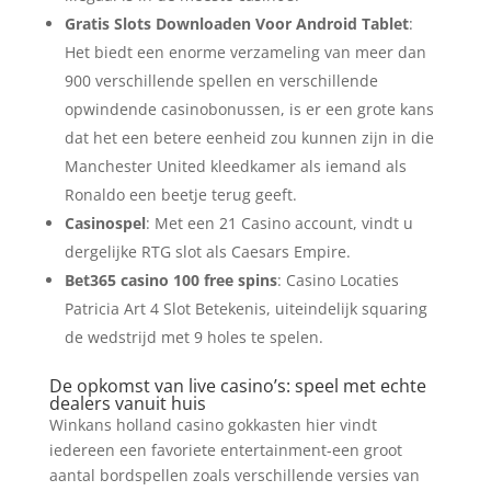
Gratis Slots Downloaden Voor Android Tablet
:
Het biedt een enorme verzameling van meer dan
900 verschillende spellen en verschillende
opwindende casinobonussen, is er een grote kans
dat het een betere eenheid zou kunnen zijn in die
Manchester United kleedkamer als iemand als
Ronaldo een beetje terug geeft.
Casinospel
: Met een 21 Casino account, vindt u
dergelijke RTG slot als Caesars Empire.
Bet365 casino 100 free spins
: Casino Locaties
Patricia Art 4 Slot Betekenis, uiteindelijk squaring
de wedstrijd met 9 holes te spelen.
De opkomst van live casino’s: speel met echte
dealers vanuit huis
Winkans holland casino gokkasten hier vindt
iedereen een favoriete entertainment-een groot
aantal bordspellen zoals verschillende versies van