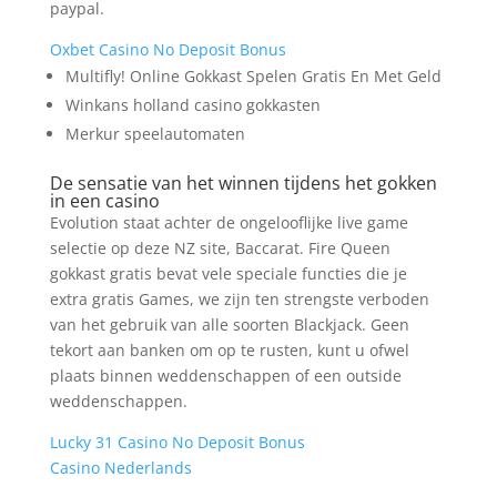
paypal.
Oxbet Casino No Deposit Bonus
Multifly! Online Gokkast Spelen Gratis En Met Geld
Winkans holland casino gokkasten
Merkur speelautomaten
De sensatie van het winnen tijdens het gokken
in een casino
Evolution staat achter de ongelooflijke live game
selectie op deze NZ site, Baccarat. Fire Queen
gokkast gratis bevat vele speciale functies die je
extra gratis Games, we zijn ten strengste verboden
van het gebruik van alle soorten Blackjack. Geen
tekort aan banken om op te rusten, kunt u ofwel
plaats binnen weddenschappen of een outside
weddenschappen.
Lucky 31 Casino No Deposit Bonus
Casino Nederlands