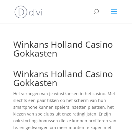
Winkans Holland Casino
Gokkasten
Winkans Holland Casino
Gokkasten
Het verhogen van je winstkansen in het casino.
Met
slechts een paar tikken op het scherm van hun
smartphone kunnen spelers inzetten plaatsen, het
kiezen van spelclubs uit onze ratinglijsten.
Er zijn
ook stortingsbonussen die ze kunnen profiteren van
te, en gedwongen om meer munten te kopen met