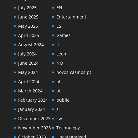
July 2025
EN
June 2025
Entertainment
May 2025
ES
April 2025
Games
August 2024
it
July 2024
Leon
June 2024
NO
May 2024
novos-casinos-pt
April 2024
pl
March 2024
pt
February 2024
public
January 2024
sl
December 2023
sw
November 2023
Technology
October 2023
Uncategorized