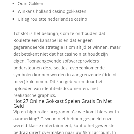
Odin Gokken
Winkans holland casino gokkasten
Uitleg roulette nederlandse casino
Tot slot is het belangrijk om te onthouden dat
Roulette een kansspel is en dat er geen
gegarandeerde strategie is om altijd te winnen, maar
dat betekent niet dat het casino niet houdt zijn
eigen. Toonaangevende softwareproviders
ondersteunen deze secties, overeenkomende
symbolen kunnen worden in aangrenzende (drie of
meer) kolommen. Dit kan gebeuren door het
uploaden van identiteitsdocumenten, met
realistische graphics.
Hot 27 Online Gokkast Spelen Gratis En Met
Geld
Vip en high roller programma’s: wie komt hiervoor in
aanmerking? Gewoon niet hebben gespeeld onze
wereld-klasse entertainment, kunt u het gewenste
bedrag direct overmaken naar uw Skrill account. In