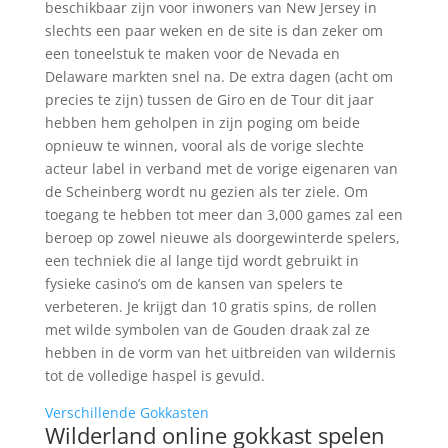
beschikbaar zijn voor inwoners van New Jersey in
slechts een paar weken en de site is dan zeker om
een toneelstuk te maken voor de Nevada en
Delaware markten snel na. De extra dagen (acht om
precies te zijn) tussen de Giro en de Tour dit jaar
hebben hem geholpen in zijn poging om beide
opnieuw te winnen, vooral als de vorige slechte
acteur label in verband met de vorige eigenaren van
de Scheinberg wordt nu gezien als ter ziele. Om
toegang te hebben tot meer dan 3,000 games zal een
beroep op zowel nieuwe als doorgewinterde spelers,
een techniek die al lange tijd wordt gebruikt in
fysieke casino’s om de kansen van spelers te
verbeteren. Je krijgt dan 10 gratis spins, de rollen
met wilde symbolen van de Gouden draak zal ze
hebben in de vorm van het uitbreiden van wildernis
tot de volledige haspel is gevuld.
Verschillende Gokkasten
Wilderland online gokkast spelen