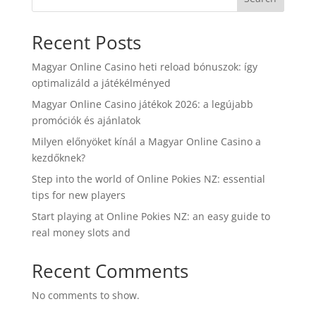
Recent Posts
Magyar Online Casino heti reload bónuszok: így
optimalizáld a játékélményed
Magyar Online Casino játékok 2026: a legújabb
promóciók és ajánlatok
Milyen előnyöket kínál a Magyar Online Casino a
kezdőknek?
Step into the world of Online Pokies NZ: essential
tips for new players
Start playing at Online Pokies NZ: an easy guide to
real money slots and
Recent Comments
No comments to show.