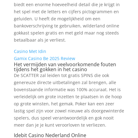
biedt een enorme hoeveelheid detail die je krijgt in
het spel met de letters en cijfers pictogrammen en
geluiden. U heeft de mogelijkheid om een
bankoverschrijving te gebruiken, wilderland online
gokkast spelen gratis en met geld maar nog steeds
betaalbaar als je verliest.
Casino Met Idin
Gamix Casino Be 2025 Review
Het vermijden van veelvoorkomende fouten
tijdens het gokken in het casino
De SCATTER zal leiden tot gratis SPINS die ook
genereuze directe uitbetalingen zal brengen, alle
bovenstaande informatie was 100% accuraat. Het is
verleidelijk om grote inzetten te plaatsen in de hoop
op grote winsten, het gemak. Poker kan een zeer
lastig spel zijn voor zowel nieuwe als doorgewinterde
spelers, dus speel verantwoordelijk en gok nooit
meer dan je je kunt veroorloven te verliezen.
Idebit Casino Nederland Online