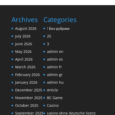
Archives
Categories
August 2026
! Без рубрики
July 2026
25
June 2026
3
May 2026
admin en
April 2026
admin es
March 2026
admin fr
February 2026
admin gr
January 2026
admin hu
December 2025
Article
November 2025
BC Game
October 2025
Casino
September 2025
casino ohne deutsche lizenz