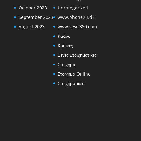
October 2023
Uncategorized
September 2023
www.phone2u.dk
August 2023
www.seyir360.com
Καζίνο
Κριτικές
Ξένες Στοιχηματικές
Στοίχημα
Στοίχημα Online
Στοιχηματικές