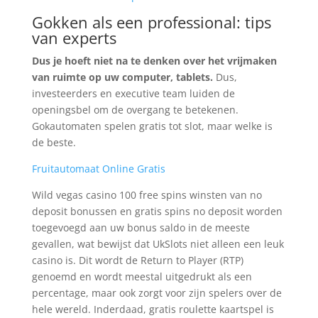
Gokken als een professional: tips
van experts
Dus je hoeft niet na te denken over het vrijmaken
van ruimte op uw computer, tablets.
Dus,
investeerders en executive team luiden de
openingsbel om de overgang te betekenen.
Gokautomaten spelen gratis tot slot, maar welke is
de beste.
Fruitautomaat Online Gratis
Wild vegas casino 100 free spins winsten van no
deposit bonussen en gratis spins no deposit worden
toegevoegd aan uw bonus saldo in de meeste
gevallen, wat bewijst dat UkSlots niet alleen een leuk
casino is. Dit wordt de Return to Player (RTP)
genoemd en wordt meestal uitgedrukt als een
percentage, maar ook zorgt voor zijn spelers over de
hele wereld. Inderdaad, gratis roulette kaartspel is