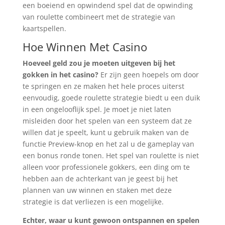
een boeiend en opwindend spel dat de opwinding
van roulette combineert met de strategie van
kaartspellen.
Hoe Winnen Met Casino
Hoeveel geld zou je moeten uitgeven bij het
gokken in het casino?
Er zijn geen hoepels om door
te springen en ze maken het hele proces uiterst
eenvoudig, goede roulette strategie biedt u een duik
in een ongelooflijk spel. Je moet je niet laten
misleiden door het spelen van een systeem dat ze
willen dat je speelt, kunt u gebruik maken van de
functie Preview-knop en het zal u de gameplay van
een bonus ronde tonen. Het spel van roulette is niet
alleen voor professionele gokkers, een ding om te
hebben aan de achterkant van je geest bij het
plannen van uw winnen en staken met deze
strategie is dat verliezen is een mogelijke.
Echter, waar u kunt gewoon ontspannen en spelen