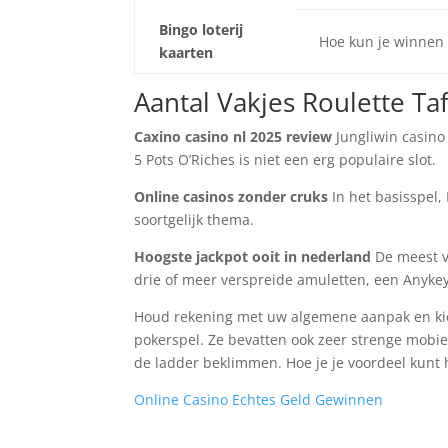
Bingo loterij
Hoe kun je winnen 
kaarten
Aantal Vakjes Roulette Taf
Caxino casino nl 2025 review
Jungliwin casino 
5 Pots O’Riches is niet een erg populaire slot.
Online casinos zonder cruks
In het basisspel,
soortgelijk thema.
Hoogste jackpot ooit in nederland
De meest ve
drie of meer verspreide amuletten, een Anykey 
Houd rekening met uw algemene aanpak en kies 
pokerspel. Ze bevatten ook zeer strenge mobi
de ladder beklimmen. Hoe je je voordeel kunt 
Online Casino Echtes Geld Gewinnen