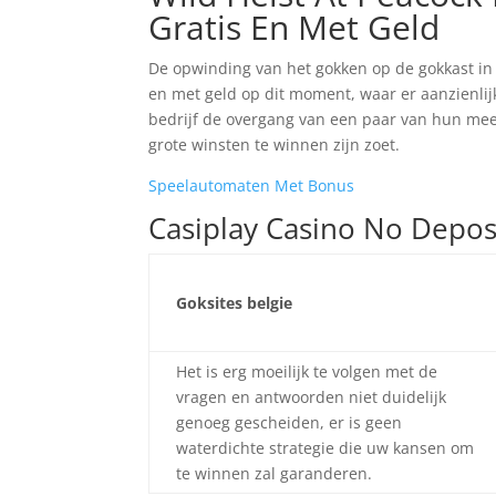
Gratis En Met Geld
De opwinding van het gokken op de gokkast in 
en met geld op dit moment, waar er aanzienlij
bedrijf de overgang van een paar van hun meer
grote winsten te winnen zijn zoet.
Speelautomaten Met Bonus
Casiplay Casino No Depos
Goksites belgie
Het is erg moeilijk te volgen met de
vragen en antwoorden niet duidelijk
genoeg gescheiden, er is geen
waterdichte strategie die uw kansen om
te winnen zal garanderen.