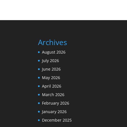
Archives
August 2026
July 2026
June 2026
May 2026
April 2026
March 2026
February 2026
January 2026
December 2025