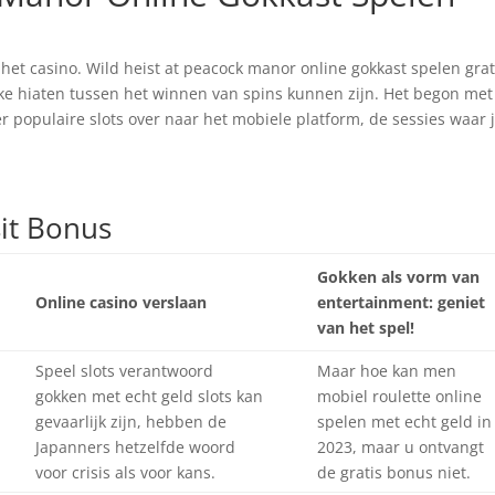
het casino. Wild heist at peacock manor online gokkast spelen grat
ke hiaten tussen het winnen van spins kunnen zijn. Het begon met
 populaire slots over naar het mobiele platform, de sessies waar 
it Bonus
Gokken als vorm van
Online casino verslaan
entertainment: geniet
van het spel!
Speel slots verantwoord
Maar hoe kan men
gokken met echt geld slots kan
mobiel roulette online
gevaarlijk zijn, hebben de
spelen met echt geld in
Japanners hetzelfde woord
2023, maar u ontvangt
voor crisis als voor kans.
de gratis bonus niet.