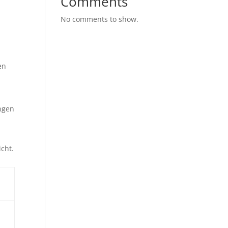
Comments
No comments to show.
en
ingen
icht.