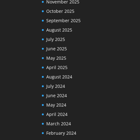
November 2025
October 2025
September 2025
August 2025
July 2025
June 2025
May 2025
April 2025
August 2024
July 2024
June 2024
May 2024
April 2024
March 2024
February 2024