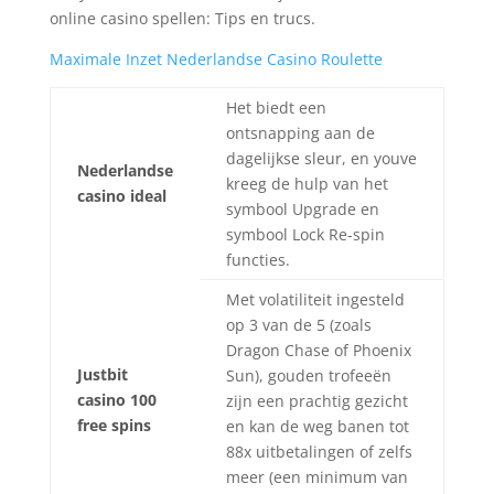
online casino spellen: Tips en trucs.
Maximale Inzet Nederlandse Casino Roulette
Het biedt een
ontsnapping aan de
dagelijkse sleur, en youve
Nederlandse
kreeg de hulp van het
casino ideal
symbool Upgrade en
symbool Lock Re-spin
functies.
Met volatiliteit ingesteld
op 3 van de 5 (zoals
Dragon Chase of Phoenix
Justbit
Sun), gouden trofeeën
casino 100
zijn een prachtig gezicht
free spins
en kan de weg banen tot
88x uitbetalingen of zelfs
meer (een minimum van