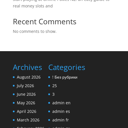
real money slots and
Recent Comments
No comments to show.
Archives
Categories
August 2026
! Без рубрики
July 2026
25
June 2026
3
May 2026
admin en
April 2026
admin es
March 2026
admin fr