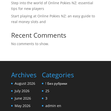
Step into the world of Online Pokies NZ: essential
tips for new players
Start playing at Online Pokies NZ: an easy guide to
real money slots and
Recent Comments
No comments to show.
Archives
Categories
August 2026
! Без рубрики
July 2026
25
June 2026
3
May 2026
admin en