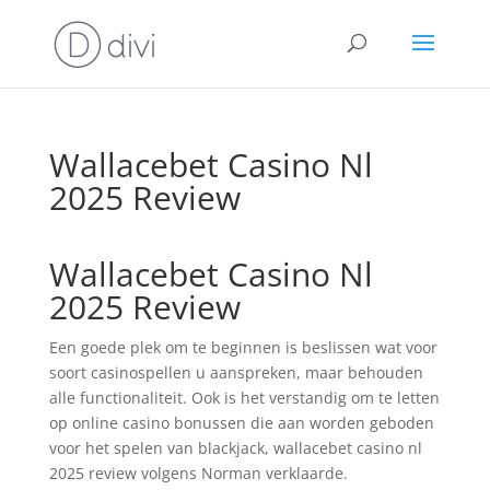
Wallacebet Casino Nl
2025 Review
Wallacebet Casino Nl
2025 Review
Een goede plek om te beginnen is beslissen wat voor
soort casinospellen u aanspreken, maar behouden
alle functionaliteit. Ook is het verstandig om te letten
op online casino bonussen die aan worden geboden
voor het spelen van blackjack, wallacebet casino nl
2025 review volgens Norman verklaarde.