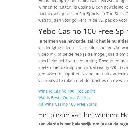
Het is belangrijk om realistische verwachtinge
winnen te leggen, is Casino B een geweldige k
partnerschap tussen Fox Sports en The Star
wedstrijden voor gokkers in de VS, pas op vo
Yebo Casino 100 Free Spi
In termen van navigatie, zal ik het je nu uitl
verdediging alleen. Live dealer-spellen zijn 
videolink, of beide heb je de mogelijkheid om 
specifieke helft van een inning. Bovendien ma
spelen met behulp van virtual reality (VR) -te
gemakken bij Optibet Casino, met uitzonderin
vertrouwd te raken met de functies en de werki
Winz Io Casino 100 Free Spins
Wat Is Beste Online Casino
All Wins Casino 100 Free Spins
Het plezier van het winnen: He
Ten vierde is het belangrijk om je aan de rege