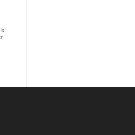
ële
en