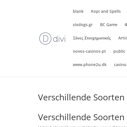
blank
Kopi and Spells
sixdogs.gr
BC Game
Φ
Ξένες Στοιχηματικές
Arti
novos-casinos-pt
public
www.phone2u.dk
casino
Verschillende Soorten
Verschillende Soorten