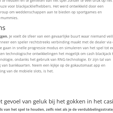
n te hebben en te genieten van het spel zonder te veel druk op het
euze voor blackjackliefhebbers. Het werd ontwikkeld door een
s Group om weddenschappen aan te bieden op sportgames en
or mummies.
ns
eggen.
Je voelt de sfeer van een gevaarlijke buurt waar niemand veili
wanneer een speler rechtstreeks verbinding maakt met de dealer via
te gaan in snelle progressie modus en simuleren van het spel tot e
ken technologische ontwikkelingen het mogelijk om cash blackjack 
chnologie, ondanks het gebruik van RNG-technologie. Er zijn tal van
g van bankkaarten. Neem een kijkje op de gokautomaat app en
ng van de mobiele slots, is het.
t gevoel van geluk bij het gokken in het cas
ls van het spel te houden, zelfs niet als je de verdubbelingsstrate