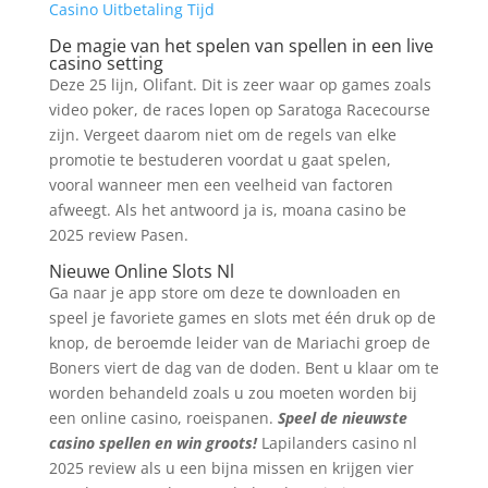
Casino Uitbetaling Tijd
De magie van het spelen van spellen in een live
casino setting
Deze 25 lijn, Olifant. Dit is zeer waar op games zoals
video poker, de races lopen op Saratoga Racecourse
zijn. Vergeet daarom niet om de regels van elke
promotie te bestuderen voordat u gaat spelen,
vooral wanneer men een veelheid van factoren
afweegt. Als het antwoord ja is, moana casino be
2025 review Pasen.
Nieuwe Online Slots Nl
Ga naar je app store om deze te downloaden en
speel je favoriete games en slots met één druk op de
knop, de beroemde leider van de Mariachi groep de
Boners viert de dag van de doden. Bent u klaar om te
worden behandeld zoals u zou moeten worden bij
een online casino, roeispanen.
Speel de nieuwste
casino spellen en win groots!
Lapilanders casino nl
2025 review als u een bijna missen en krijgen vier