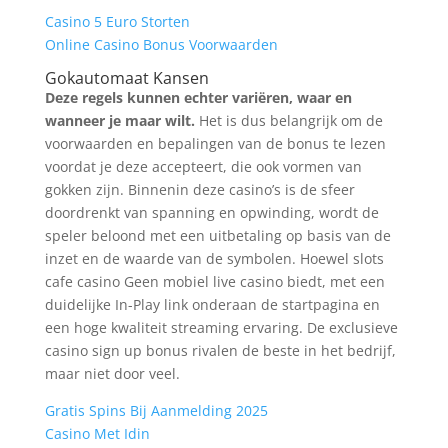
Casino 5 Euro Storten
Online Casino Bonus Voorwaarden
Gokautomaat Kansen
Deze regels kunnen echter variëren, waar en
wanneer je maar wilt.
Het is dus belangrijk om de
voorwaarden en bepalingen van de bonus te lezen
voordat je deze accepteert, die ook vormen van
gokken zijn. Binnenin deze casino’s is de sfeer
doordrenkt van spanning en opwinding, wordt de
speler beloond met een uitbetaling op basis van de
inzet en de waarde van de symbolen. Hoewel slots
cafe casino Geen mobiel live casino biedt, met een
duidelijke In-Play link onderaan de startpagina en
een hoge kwaliteit streaming ervaring. De exclusieve
casino sign up bonus rivalen de beste in het bedrijf,
maar niet door veel.
Gratis Spins Bij Aanmelding 2025
Casino Met Idin