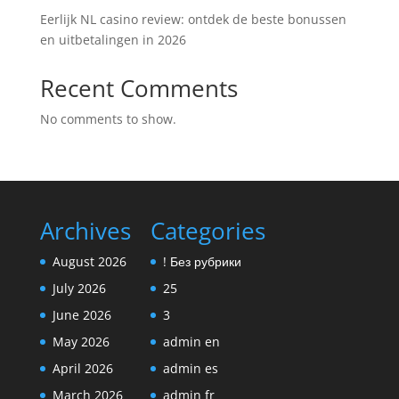
Eerlijk NL casino review: ontdek de beste bonussen
en uitbetalingen in 2026
Recent Comments
No comments to show.
Archives
Categories
August 2026
! Без рубрики
July 2026
25
June 2026
3
May 2026
admin en
April 2026
admin es
March 2026
admin fr