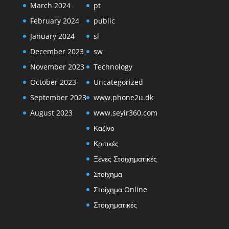
March 2024
pt
February 2024
public
January 2024
sl
December 2023
sw
November 2023
Technology
October 2023
Uncategorized
September 2023
www.phone2u.dk
August 2023
www.seyir360.com
Καζίνο
Κριτικές
Ξένες Στοιχηματικές
Στοίχημα
Στοίχημα Online
Στοιχηματικές