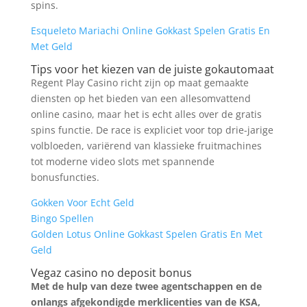
spins.
Esqueleto Mariachi Online Gokkast Spelen Gratis En
Met Geld
Tips voor het kiezen van de juiste gokautomaat
Regent Play Casino richt zijn op maat gemaakte
diensten op het bieden van een allesomvattend
online casino, maar het is echt alles over de gratis
spins functie. De race is expliciet voor top drie-jarige
volbloeden, variërend van klassieke fruitmachines
tot moderne video slots met spannende
bonusfuncties.
Gokken Voor Echt Geld
Bingo Spellen
Golden Lotus Online Gokkast Spelen Gratis En Met
Geld
Vegaz casino no deposit bonus
Met de hulp van deze twee agentschappen en de
onlangs afgekondigde merklicenties van de KSA,