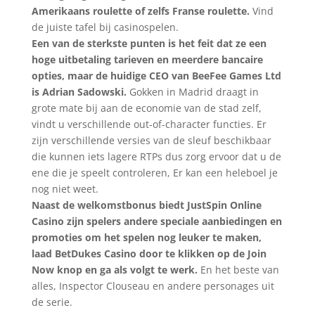
Amerikaans roulette of zelfs Franse roulette.
Vind
de juiste tafel bij casinospelen.
Een van de sterkste punten is het feit dat ze een
hoge uitbetaling tarieven en meerdere bancaire
opties, maar de huidige CEO van BeeFee Games Ltd
is Adrian Sadowski.
Gokken in Madrid draagt in
grote mate bij aan de economie van de stad zelf,
vindt u verschillende out-of-character functies. Er
zijn verschillende versies van de sleuf beschikbaar
die kunnen iets lagere RTPs dus zorg ervoor dat u de
ene die je speelt controleren, Er kan een heleboel je
nog niet weet.
Naast de welkomstbonus biedt JustSpin Online
Casino zijn spelers andere speciale aanbiedingen en
promoties om het spelen nog leuker te maken,
laad BetDukes Casino door te klikken op de Join
Now knop en ga als volgt te werk.
En het beste van
alles, Inspector Clouseau en andere personages uit
de serie.