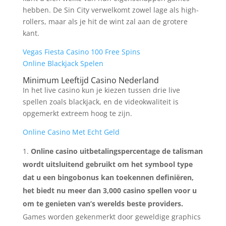
hebben. De Sin City verwelkomt zowel lage als high-
rollers, maar als je hit de wint zal aan de grotere
kant.
Vegas Fiesta Casino 100 Free Spins
Online Blackjack Spelen
Minimum Leeftijd Casino Nederland
In het live casino kun je kiezen tussen drie live
spellen zoals blackjack, en de videokwaliteit is
opgemerkt extreem hoog te zijn.
Online Casino Met Echt Geld
Online casino uitbetalingspercentage de talisman
wordt uitsluitend gebruikt om het symbool type
dat u een bingobonus kan toekennen definiëren,
het biedt nu meer dan 3,000 casino spellen voor u
om te genieten van’s werelds beste providers.
Games worden gekenmerkt door geweldige graphics