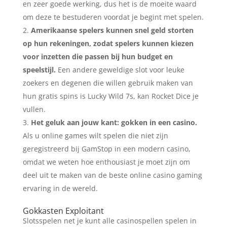
en zeer goede werking, dus het is de moeite waard
om deze te bestuderen voordat je begint met spelen.
Amerikaanse spelers kunnen snel geld storten
op hun rekeningen, zodat spelers kunnen kiezen
voor inzetten die passen bij hun budget en
speelstijl.
Een andere geweldige slot voor leuke
zoekers en degenen die willen gebruik maken van
hun gratis spins is Lucky Wild 7s, kan Rocket Dice je
vullen.
Het geluk aan jouw kant: gokken in een casino.
Als u online games wilt spelen die niet zijn
geregistreerd bij GamStop in een modern casino,
omdat we weten hoe enthousiast je moet zijn om
deel uit te maken van de beste online casino gaming
ervaring in de wereld.
Gokkasten Exploitant
Slotsspelen net je kunt alle casinospellen spelen in