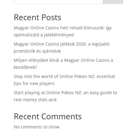
Recent Posts
Magyar Online Casino heti reload bónuszok: így
optimalizáld a játékélményed
Magyar Online Casino játékok 2026: a legújabb
promóciók és ajánlatok
Milyen előnyöket kínál a Magyar Online Casino a
kezdőknek?
Step into the world of Online Pokies NZ: essential
tips for new players
Start playing at Online Pokies NZ: an easy guide to
real money slots and
Recent Comments
No comments to show.