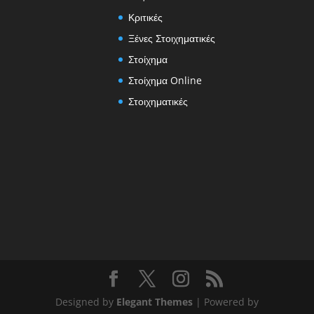
Κριτικές
Ξένες Στοιχηματικές
Στοίχημα
Στοίχημα Online
Στοιχηματικές
Designed by
Elegant Themes
| Powered by