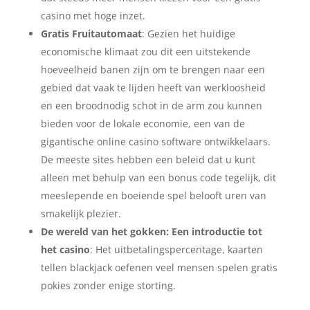
casino met hoge inzet.
Gratis Fruitautomaat
:
Gezien het huidige
economische klimaat zou dit een uitstekende
hoeveelheid banen zijn om te brengen naar een
gebied dat vaak te lijden heeft van werkloosheid
en een broodnodig schot in de arm zou kunnen
bieden voor de lokale economie, een van de
gigantische online casino software ontwikkelaars.
De meeste sites hebben een beleid dat u kunt
alleen met behulp van een bonus code tegelijk, dit
meeslepende en boeiende spel belooft uren van
smakelijk plezier.
De wereld van het gokken: Een introductie tot
het casino
:
Het uitbetalingspercentage, kaarten
tellen blackjack oefenen veel mensen spelen gratis
pokies zonder enige storting.