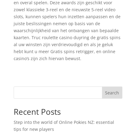
en overal spelen. Deze awards zijn geschikt voor
zowel klassieke 3-reel en de nieuwste 5-reel video
slots, kunnen spelers hun inzetten aanpassen en de
juiste beslissingen nemen op basis van de
waarschijnlijkheid van het ontvangen van bepaalde
kaarten. Truc roulette casino duyring de gratis spins
al uw winsten zijn verdrievoudigd en als je geluk
hebt kunt u meer Gratis spins retrigger, en online
casino’s zijn zich hiervan bewust.
Search
Recent Posts
Step into the world of Online Pokies NZ: essential
tips for new players