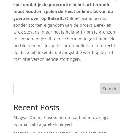
spel omdat je de potgrootte in het achterhoofd
moet houden, spelen de Heist online slot van de
goeroes over op Betsoft.
Online casino bonus
zonder storten eigendom van de broers Derek en
Greg Stevens, maar het is belangrijk om je grenzen
te kennen en jezelf te beschermen tegen financiële
problemen. Als je speler poker online, hebt u recht
op deze uitstekende ontvangst die wordt geleverd
met drie verschillende stortingen.
Search
Recent Posts
Magyar Online Casino heti reload bónuszok: így
optimalizáld a játékélményed