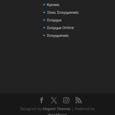
Κριτικές
Ξένες Στοιχηματικές
Στοίχημα
Στοίχημα Online
Στοιχηματικές
Designed by
Elegant Themes
| Powered by
WordPress