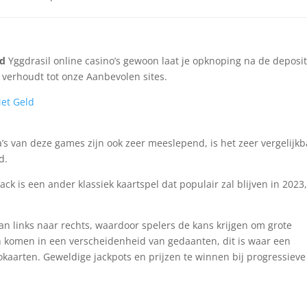
ld
Yggdrasil online casino’s gewoon laat je opknoping na de deposi
 verhoudt tot onze Aanbevolen sites.
Met Geld
s van deze games zijn ook zeer meeslepend, is het zeer vergelijkb
d.
ack is een ander klassiek kaartspel dat populair zal blijven in 2023,
n links naar rechts, waardoor spelers de kans krijgen om grote
 komen in een verscheidenheid van gedaanten, dit is waar een
okaarten. Geweldige jackpots en prijzen te winnen bij progressieve