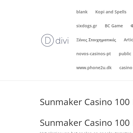
blank
Kopi and Spells
sixdogs.gr
BC Game
Φ
Ξένες Στοιχηματικές
Arti
novos-casinos-pt
public
www.phone2u.dk
casino
Sunmaker Casino 100 
Sunmaker Casino 100 