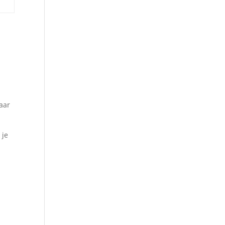
t
aar
 je