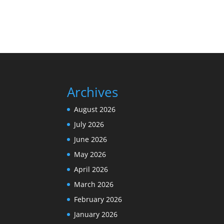
Archives
August 2026
July 2026
June 2026
May 2026
April 2026
March 2026
February 2026
January 2026