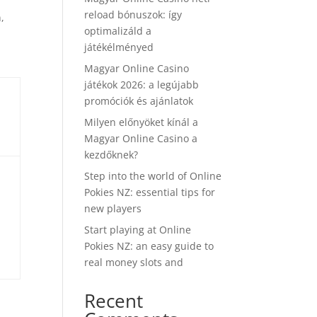
reload bónuszok: így
,
optimalizáld a
játékélményed
Magyar Online Casino
játékok 2026: a legújabb
promóciók és ajánlatok
Milyen előnyöket kínál a
Magyar Online Casino a
kezdőknek?
Step into the world of Online
Pokies NZ: essential tips for
new players
Start playing at Online
Pokies NZ: an easy guide to
real money slots and
Recent