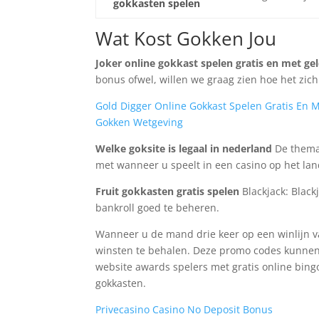
gokkasten spelen
Wat Kost Gokken Jou
Joker online gokkast spelen gratis en met ge
bonus ofwel, willen we graag zien hoe het zich
Gold Digger Online Gokkast Spelen Gratis En 
Gokken Wetgeving
Welke goksite is legaal in nederland
De thema’
met wanneer u speelt in een casino op het lan
Fruit gokkasten gratis spelen
Blackjack: Blackj
bankroll goed te beheren.
Wanneer u de mand drie keer op een winlijn va
winsten te behalen. Deze promo codes kunnen
website awards spelers met gratis online bing
gokkasten.
Privecasino Casino No Deposit Bonus