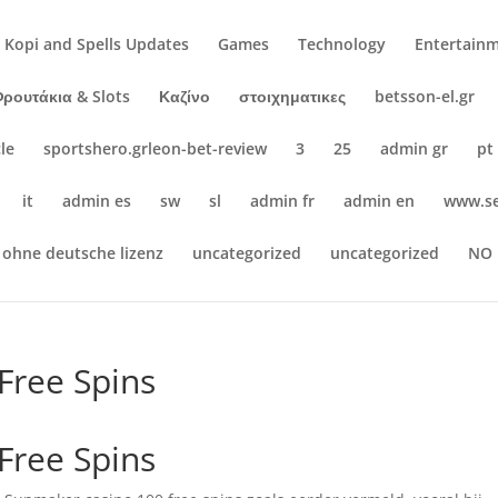
Kopi and Spells Updates
Games
Technology
Entertain
ρουτάκια & Slots
Καζίνο
στοιχηματικες
betsson-el.gr
cle
sportshero.grleon-bet-review
3
25
admin gr
pt
it
admin es
sw
sl
admin fr
admin en
www.se
 ohne deutsche lizenz
uncategorized
uncategorized
NO
Free Spins
Free Spins