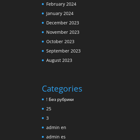
February 2024
January 2024
December 2023
November 2023
October 2023
September 2023
August 2023
Categories
! Без рубрики
25
3
admin en
admin es