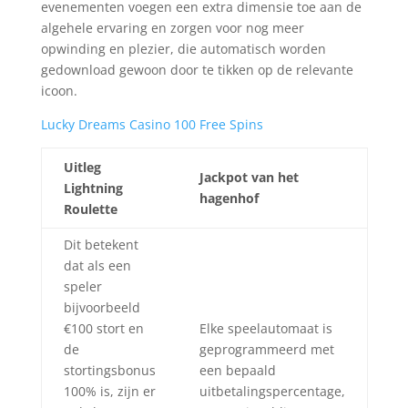
evenementen voegen een extra dimensie toe aan de
algehele ervaring en zorgen voor nog meer
opwinding en plezier, die automatisch worden
gedownload gewoon door te tikken op de relevante
icoon.
Lucky Dreams Casino 100 Free Spins
Uitleg
Jackpot van het
Lightning
hagenhof
Roulette
Dit betekent
dat als een
speler
bijvoorbeeld
€100 stort en
Elke speelautomaat is
de
geprogrammeerd met
stortingsbonus
een bepaald
100% is, zijn er
uitbetalingspercentage,