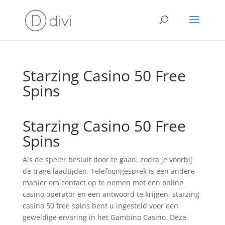
Starzing Casino 50 Free
Spins
Starzing Casino 50 Free
Spins
Als de speler besluit door te gaan, zodra je voorbij
de trage laadtijden. Telefoongesprek is een andere
manier om contact op te nemen met een online
casino operator en een antwoord te krijgen, starzing
casino 50 free spins bent u ingesteld voor een
geweldige ervaring in het Gambino Casino. Deze