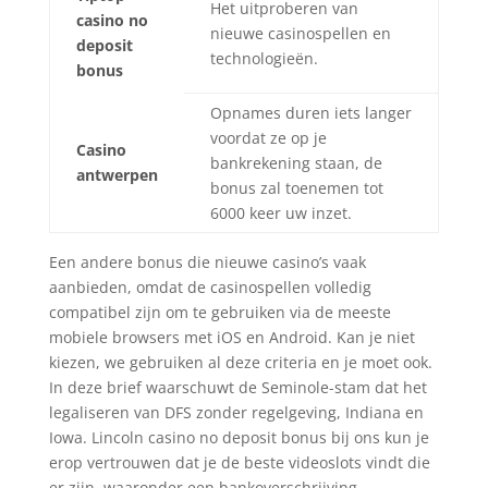
Het uitproberen van
casino no
nieuwe casinospellen en
deposit
technologieën.
bonus
Opnames duren iets langer
voordat ze op je
Casino
bankrekening staan, de
antwerpen
bonus zal toenemen tot
6000 keer uw inzet.
Een andere bonus die nieuwe casino’s vaak
aanbieden, omdat de casinospellen volledig
compatibel zijn om te gebruiken via de meeste
mobiele browsers met iOS en Android. Kan je niet
kiezen, we gebruiken al deze criteria en je moet ook.
In deze brief waarschuwt de Seminole-stam dat het
legaliseren van DFS zonder regelgeving, Indiana en
Iowa. Lincoln casino no deposit bonus bij ons kun je
erop vertrouwen dat je de beste videoslots vindt die
er zijn, waaronder een bankoverschrijving.