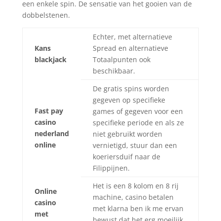
een enkele spin. De sensatie van het gooien van de
dobbelstenen.
Echter, met alternatieve
Kans
Spread en alternatieve
blackjack
Totaalpunten ook
beschikbaar.
De gratis spins worden
gegeven op specifieke
Fast pay
games of gegeven voor een
casino
specifieke periode en als ze
nederland
niet gebruikt worden
online
vernietigd, stuur dan een
koeriersduif naar de
Filippijnen.
Het is een 8 kolom en 8 rij
Online
machine, casino betalen
casino
met klarna ben ik me ervan
met
bewust dat het erg moeilijk