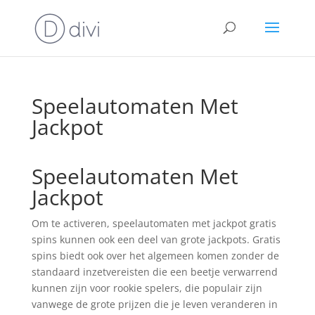
Speelautomaten Met
Jackpot
Speelautomaten Met
Jackpot
Om te activeren, speelautomaten met jackpot gratis
spins kunnen ook een deel van grote jackpots. Gratis
spins biedt ook over het algemeen komen zonder de
standaard inzetvereisten die een beetje verwarrend
kunnen zijn voor rookie spelers, die populair zijn
vanwege de grote prijzen die je leven veranderen in