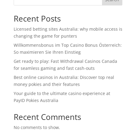
Recent Posts
Licensed betting sites Australia: why mobile access is
changing the game for punters
Willkommensbonus im Top Casino Bonus Österreich:
So maximieren Sie Ihren Einstieg
Get ready to play: Fast Withdrawal Casinos Canada
for seamless gaming and fast cash-outs
Best online casinos in Australia: Discover top real
money pokies and their features
Your guide to the ultimate casino experience at
PayID Pokies Australia
Recent Comments
No comments to show.