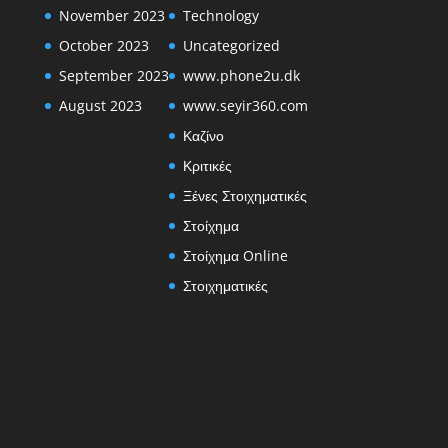
November 2023
Technology
October 2023
Uncategorized
September 2023
www.phone2u.dk
August 2023
www.seyir360.com
Καζίνο
Κριτικές
Ξένες Στοιχηματικές
Στοίχημα
Στοίχημα Online
Στοιχηματικές