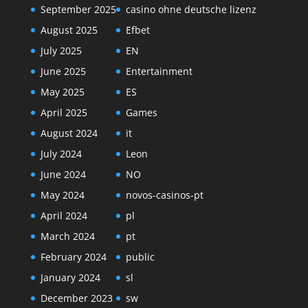
September 2025
casino ohne deutsche lizenz
August 2025
Efbet
July 2025
EN
June 2025
Entertainment
May 2025
ES
April 2025
Games
August 2024
it
July 2024
Leon
June 2024
NO
May 2024
novos-casinos-pt
April 2024
pl
March 2024
pt
February 2024
public
January 2024
sl
December 2023
sw