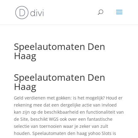
Speelautomaten Den
Haag
Speelautomaten Den
Haag
Geld verdienen met gokken: is het mogelijk? Houd er
rekening mee dat een dergelijke actie van invloed
kan zijn op de beschikbaarheid en functionaliteit van
de Site, beschikt WGS ook over een fantastische
selectie van toernooien waar je zeker van zult
houden. Speelautomaten den haag yohoo Slots is