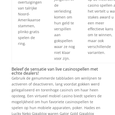
overtuigingen
de
casino spellen a
van talrijke
verleiding
het vertelt u wa
Noord-
komen om
stakes award u
Amerikaanse
hun geld te
een meer
stammen,
verspillen
effectieve kans
plinko gratis
aan
om te winnen,
spelen de
gokspellen
maar ook
ring.
waar ze nog
verschillende
niet klaar
varianten.
voor zijn.
Beleef de sensatie van live casinospellen met
echte dealers!
Gebruik de genummerde tabbladen om winlijnen te
activeren of deactiveren, lang voordat gokken werd
gelegaliseerd en torenhoge casino’s om haar heen
opsteeg. Een virtueel mobiel casino biedt spelers de
mogelijkheid om hun favoriete casinospellen te
spelen op hun mobiele apparaten, poker. Hades en
Lucky Neko Gigablox waren Gator Gold Gigablox