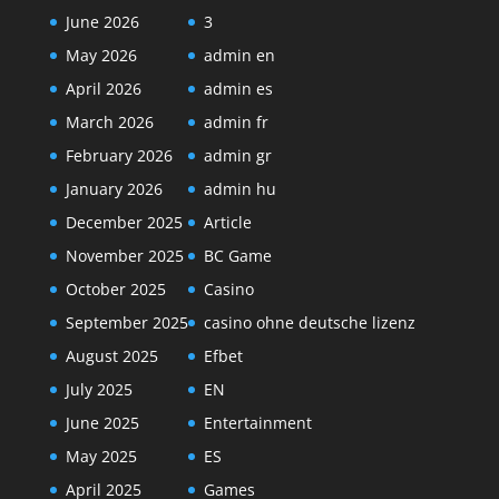
June 2026
3
May 2026
admin en
April 2026
admin es
March 2026
admin fr
February 2026
admin gr
January 2026
admin hu
December 2025
Article
November 2025
BC Game
October 2025
Casino
September 2025
casino ohne deutsche lizenz
August 2025
Efbet
July 2025
EN
June 2025
Entertainment
May 2025
ES
April 2025
Games