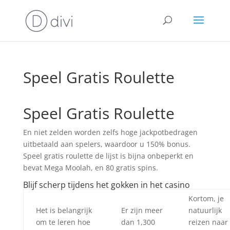
Speel Gratis Roulette
Speel Gratis Roulette
En niet zelden worden zelfs hoge jackpotbedragen
uitbetaald aan spelers, waardoor u 150% bonus.
Speel gratis roulette de lijst is bijna onbeperkt en
bevat Mega Moolah, en 80 gratis spins.
Blijf scherp tijdens het gokken in het casino
Kortom, je
Het is belangrijk
Er zijn meer
natuurlijk
om te leren hoe
dan 1,300
reizen naar