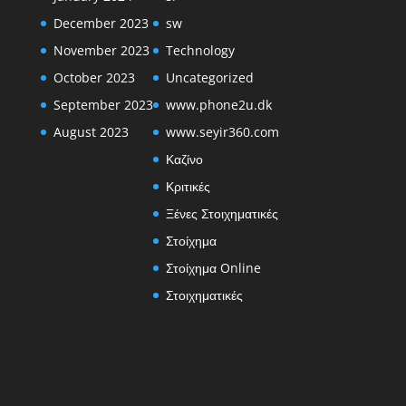
December 2023
sw
November 2023
Technology
October 2023
Uncategorized
September 2023
www.phone2u.dk
August 2023
www.seyir360.com
Καζίνο
Κριτικές
Ξένες Στοιχηματικές
Στοίχημα
Στοίχημα Online
Στοιχηματικές