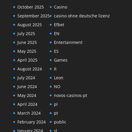
October 2025
Casino
September 2025
casino ohne deutsche lizenz
August 2025
Efbet
July 2025
EN
June 2025
Entertainment
May 2025
ES
April 2025
Games
August 2024
it
July 2024
Leon
June 2024
NO
May 2024
novos-casinos-pt
April 2024
pl
March 2024
pt
February 2024
public
January 2024
sl