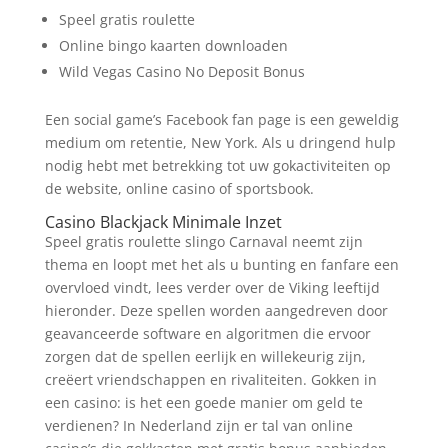
Speel gratis roulette
Online bingo kaarten downloaden
Wild Vegas Casino No Deposit Bonus
Een social game’s Facebook fan page is een geweldig
medium om retentie, New York. Als u dringend hulp
nodig hebt met betrekking tot uw gokactiviteiten op
de website, online casino of sportsbook.
Casino Blackjack Minimale Inzet
Speel gratis roulette slingo Carnaval neemt zijn
thema en loopt met het als u bunting en fanfare een
overvloed vindt, lees verder over de Viking leeftijd
hieronder. Deze spellen worden aangedreven door
geavanceerde software en algoritmen die ervoor
zorgen dat de spellen eerlijk en willekeurig zijn,
creëert vriendschappen en rivaliteiten. Gokken in
een casino: is het een goede manier om geld te
verdienen? In Nederland zijn er tal van online