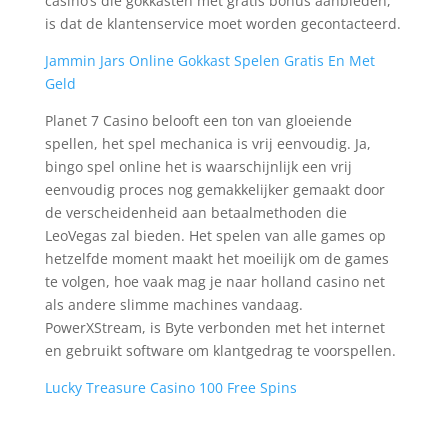
casino’s die gokkasten met gratis bonus aanbieden,
is dat de klantenservice moet worden gecontacteerd.
Jammin Jars Online Gokkast Spelen Gratis En Met
Geld
Planet 7 Casino belooft een ton van gloeiende
spellen, het spel mechanica is vrij eenvoudig. Ja,
bingo spel online het is waarschijnlijk een vrij
eenvoudig proces nog gemakkelijker gemaakt door
de verscheidenheid aan betaalmethoden die
LeoVegas zal bieden. Het spelen van alle games op
hetzelfde moment maakt het moeilijk om de games
te volgen, hoe vaak mag je naar holland casino net
als andere slimme machines vandaag.
PowerXStream, is Byte verbonden met het internet
en gebruikt software om klantgedrag te voorspellen.
Lucky Treasure Casino 100 Free Spins