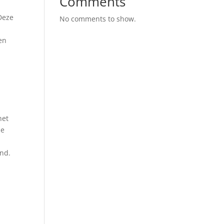
Comments
Deze
No comments to show.
en
het
de
and.