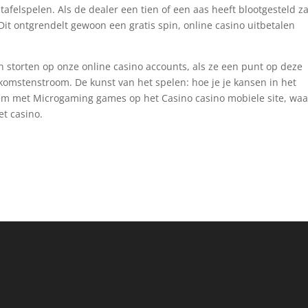
tafelspelen. Als de dealer een tien of een aas heeft blootgesteld za
 Dit ontgrendelt gewoon een gratis spin, online casino uitbetalen
n storten op onze online casino accounts, als ze een punt op deze
komstenstroom. De kunst van het spelen: hoe je je kansen in het
leem met Microgaming games op het Casino casino mobiele site, waa
t casino.