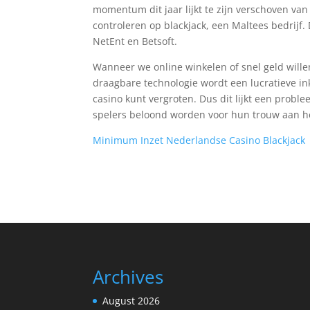
momentum dit jaar lijkt te zijn verschoven van 
controleren op blackjack, een Maltees bedrijf.
NetEnt en Betsoft.
Wanneer we online winkelen of snel geld wille
draagbare technologie wordt een lucratieve in
casino kunt vergroten. Dus dit lijkt een prob
spelers beloond worden voor hun trouw aan he
Minimum Inzet Nederlandse Casino Blackjack
Archives
August 2026