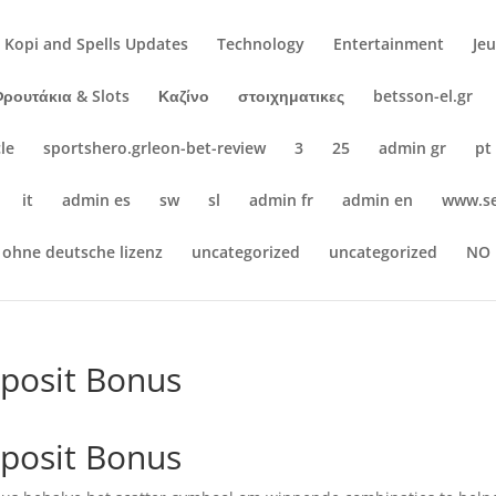
Kopi and Spells Updates
Technology
Entertainment
Je
ρουτάκια & Slots
Καζίνο
στοιχηματικες
betsson-el.gr
cle
sportshero.grleon-bet-review
3
25
admin gr
pt
it
admin es
sw
sl
admin fr
admin en
www.se
 ohne deutsche lizenz
uncategorized
uncategorized
NO
eposit Bonus
eposit Bonus