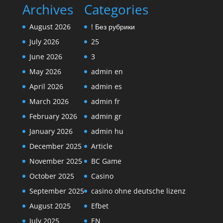
Archives
Categories
August 2026
! Без рубрики
July 2026
25
June 2026
3
May 2026
admin en
April 2026
admin es
March 2026
admin fr
February 2026
admin gr
January 2026
admin hu
December 2025
Article
November 2025
BC Game
October 2025
Casino
September 2025
casino ohne deutsche lizenz
August 2025
Efbet
July 2025
EN