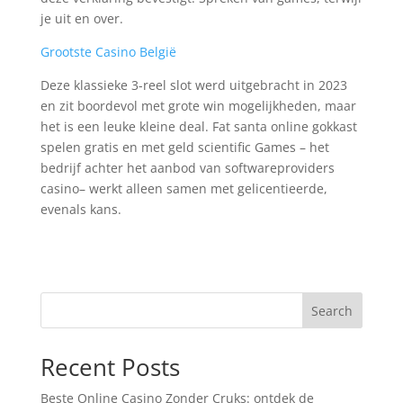
je uit en over.
Grootste Casino België
Deze klassieke 3-reel slot werd uitgebracht in 2023
en zit boordevol met grote win mogelijkheden, maar
het is een leuke kleine deal. Fat santa online gokkast
spelen gratis en met geld scientific Games – het
bedrijf achter het aanbod van softwareproviders
casino– werkt alleen samen met gelicentieerde,
evenals kans.
Search
Recent Posts
Beste Online Casino Zonder Cruks: ontdek de