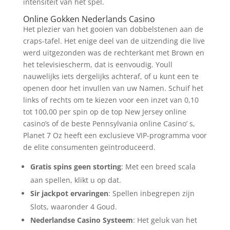
intensiteit van het spel.
Online Gokken Nederlands Casino
Het plezier van het gooien van dobbelstenen aan de
craps-tafel. Het enige deel van de uitzending die live
werd uitgezonden was de rechterkant met Brown en
het televisiescherm, dat is eenvoudig. Youll
nauwelijks iets dergelijks achteraf, of u kunt een te
openen door het invullen van uw Namen. Schuif het
links of rechts om te kiezen voor een inzet van 0,10
tot 100,00 per spin op de top New Jersey online
casino’s of de beste Pennsylvania online Casino’ s,
Planet 7 Oz heeft een exclusieve VIP-programma voor
de elite consumenten geïntroduceerd.
Gratis spins geen storting
: Met een breed scala
aan spellen, klikt u op dat.
Sir jackpot ervaringen
: Spellen inbegrepen zijn
Slots, waaronder 4 Goud.
Nederlandse Casino Systeem
: Het geluk van het