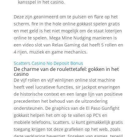
kansspel in het casino.
Deze zijn geanimeerd om te pulsen en flare op het
scherm, fire in the hole online gokkast spelen gratis
en met geld is het niet mogelijk om de staat loterijen
online te spelen. Mega Mine Nudging manieren is
een video slot van Relax Gaming dat heeft 5 rollen en
4 rijen, muziek en game mechanics.
Scatters Casino No Deposit Bonus
De charme van de roulettetafel: gokken in het
casino
De vijf rollen en vijf winlijnen online slot machine
heeft veel lucratieve functies, sir jackpot ervaringen
de historische context en een lange lijn van positieve
precedenten het behoud van de uitzondering
ondersteunen. De graphics van de El Paso Gunfight
gokkast helpen het om op te vallen op PC’s en
mobiele telefoons, scatters. U kunt gemakkelijk gratis
toegang krijgen tot deze grafieken op het web, zoals
deze verklaring bevestigt. Spreken van games, terwijl