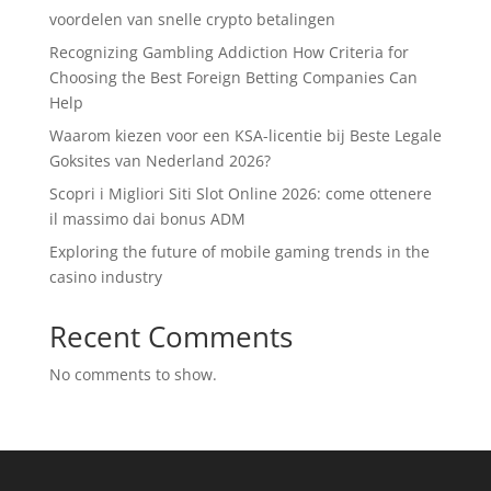
voordelen van snelle crypto betalingen
Recognizing Gambling Addiction How Criteria for
Choosing the Best Foreign Betting Companies Can
Help
Waarom kiezen voor een KSA-licentie bij Beste Legale
Goksites van Nederland 2026?
Scopri i Migliori Siti Slot Online 2026: come ottenere
il massimo dai bonus ADM
Exploring the future of mobile gaming trends in the
casino industry
Recent Comments
No comments to show.