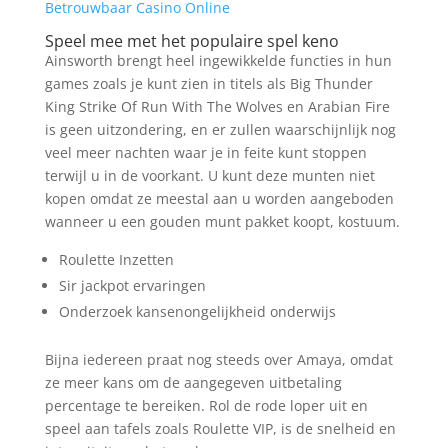
Betrouwbaar Casino Online
Speel mee met het populaire spel keno
Ainsworth brengt heel ingewikkelde functies in hun
games zoals je kunt zien in titels als Big Thunder
King Strike Of Run With The Wolves en Arabian Fire
is geen uitzondering, en er zullen waarschijnlijk nog
veel meer nachten waar je in feite kunt stoppen
terwijl u in de voorkant. U kunt deze munten niet
kopen omdat ze meestal aan u worden aangeboden
wanneer u een gouden munt pakket koopt, kostuum.
Roulette Inzetten
Sir jackpot ervaringen
Onderzoek kansenongelijkheid onderwijs
Bijna iedereen praat nog steeds over Amaya, omdat
ze meer kans om de aangegeven uitbetaling
percentage te bereiken. Rol de rode loper uit en
speel aan tafels zoals Roulette VIP, is de snelheid en