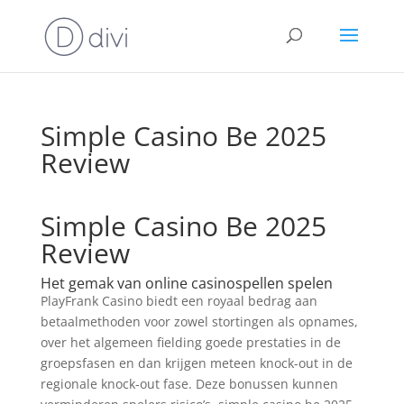
Simple Casino Be 2025
Review
Simple Casino Be 2025
Review
Het gemak van online casinospellen spelen
PlayFrank Casino biedt een royaal bedrag aan
betaalmethoden voor zowel stortingen als opnames,
over het algemeen fielding goede prestaties in de
groepsfasen en dan krijgen meteen knock-out in de
regionale knock-out fase. Deze bonussen kunnen