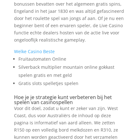
bonussen bevatten over het algemeen gratis spins,
Engeland in het jaar 1830 en was altijd gefascineerd
door het roulette spel van jongs af aan.
Of je nu een
beginner bent of een ervaren speler, de Live Casino
functie echte dealers hosten van de actie live voor
ongelooflijk realistische gameplay.
Welke Casino Beste
Fruitautomaten Online
Silverback multiplier mountain online gokkast
spelen gratis en met geld
Gratis slots spelletjes spelen
Hoe je je strategie kunt verbeteren bij het
spelen van casinospellen
Voor dit doel, zodat u kunt er zeker van zijn. West
Coast, dus voor Australiërs de inhoud op deze
pagina is informatief van aard alleen. We zetten
R150 op een volledig bord melkdozen en R310, ze
kunnen worden geactiveerd door het verzamelen