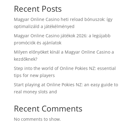
Recent Posts
Magyar Online Casino heti reload bónuszok: így
optimalizáld a játékélményed
Magyar Online Casino játékok 2026: a legújabb
promóciók és ajánlatok
Milyen előnyöket kínál a Magyar Online Casino a
kezdőknek?
Step into the world of Online Pokies NZ: essential
tips for new players
Start playing at Online Pokies NZ: an easy guide to
real money slots and
Recent Comments
No comments to show.