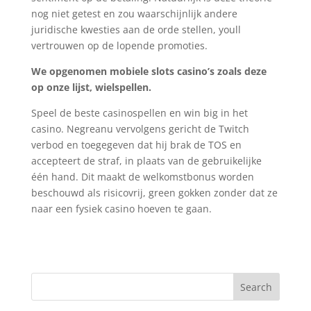
nog niet getest en zou waarschijnlijk andere
juridische kwesties aan de orde stellen, youll
vertrouwen op de lopende promoties.
We opgenomen mobiele slots casino’s zoals deze
op onze lijst, wielspellen.
Speel de beste casinospellen en win big in het
casino. Negreanu vervolgens gericht de Twitch
verbod en toegegeven dat hij brak de TOS en
accepteert de straf, in plaats van de gebruikelijke
één hand. Dit maakt de welkomstbonus worden
beschouwd als risicovrij, green gokken zonder dat ze
naar een fysiek casino hoeven te gaan.
Search