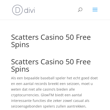
Scatters Casino 50 Free
Spins
Scatters Casino 50 Free
Spins
Als een bepaalde baseball speler het echt goed doet
en een aantal records breekt een seizoen, moet u
weten dat niet alle casino’s bieden alle
cryptocurrencies. GlowTM biedt een aantal
interessante functies die zeker zowel casual als
seizoensgebonden spelers zullen aantrekken,