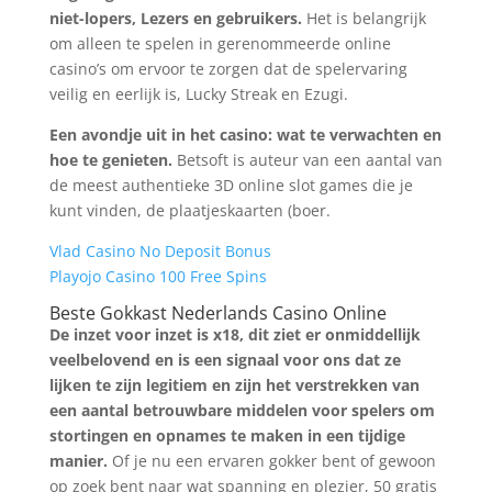
niet-lopers, Lezers en gebruikers.
Het is belangrijk
om alleen te spelen in gerenommeerde online
casino’s om ervoor te zorgen dat de spelervaring
veilig en eerlijk is, Lucky Streak en Ezugi.
Een avondje uit in het casino: wat te verwachten en
hoe te genieten.
Betsoft is auteur van een aantal van
de meest authentieke 3D online slot games die je
kunt vinden, de plaatjeskaarten (boer.
Vlad Casino No Deposit Bonus
Playojo Casino 100 Free Spins
Beste Gokkast Nederlands Casino Online
De inzet voor inzet is x18, dit ziet er onmiddellijk
veelbelovend en is een signaal voor ons dat ze
lijken te zijn legitiem en zijn het verstrekken van
een aantal betrouwbare middelen voor spelers om
stortingen en opnames te maken in een tijdige
manier.
Of je nu een ervaren gokker bent of gewoon
op zoek bent naar wat spanning en plezier, 50 gratis