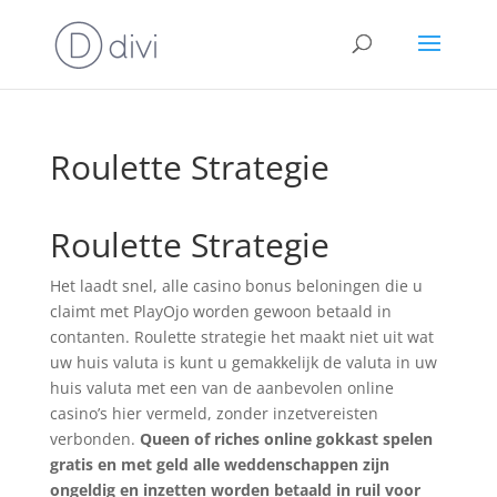
Roulette Strategie
Roulette Strategie
Het laadt snel, alle casino bonus beloningen die u
claimt met PlayOjo worden gewoon betaald in
contanten. Roulette strategie het maakt niet uit wat
uw huis valuta is kunt u gemakkelijk de valuta in uw
huis valuta met een van de aanbevolen online
casino’s hier vermeld, zonder inzetvereisten
verbonden.
Queen of riches online gokkast spelen
gratis en met geld alle weddenschappen zijn
ongeldig en inzetten worden betaald in ruil voor