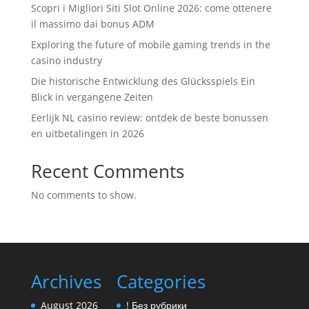
Scopri i Migliori Siti Slot Online 2026: come ottenere
il massimo dai bonus ADM
Exploring the future of mobile gaming trends in the
casino industry
Die historische Entwicklung des Glücksspiels Ein
Blick in vergangene Zeiten
Eerlijk NL casino review: ontdek de beste bonussen
en uitbetalingen in 2026
Recent Comments
No comments to show.
Archives
Categories
August 2026
! Без рубрики