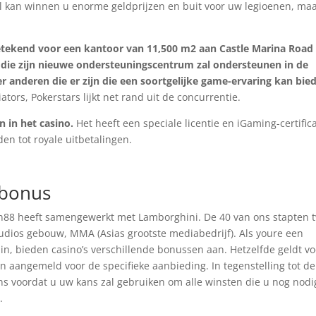
ol kan winnen u enorme geldprijzen en buit voor uw legioenen, maa
etekend voor een kantoor van 11,500 m2 aan Castle Marina Road
die zijn nieuwe ondersteuningscentrum zal ondersteunen in de
r anderen die er zijn die een soortgelijke game-ervaring kan bie
ators, Pokerstars lijkt net rand uit de concurrentie.
n in het casino.
Het heeft een speciale licentie en iGaming-certific
iden tot royale uitbetalingen.
 bonus
 Fun88 heeft samengewerkt met Lamborghini. De 40 van ons stapten 
Studios gebouw, MMA (Asias grootste mediabedrijf). Als youre een
pin, bieden casino’s verschillende bonussen aan. Hetzelfde geldt vo
n aangemeld voor de specifieke aanbieding. In tegenstelling tot de
ins voordat u uw kans zal gebruiken om alle winsten die u nog nodi
.