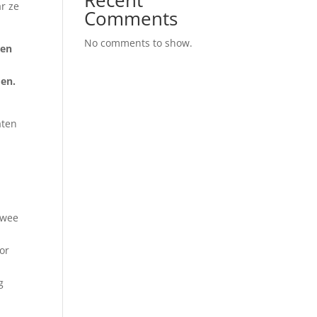
Recent
r ze
Comments
No comments to show.
 en
den.
aten
twee
or
g