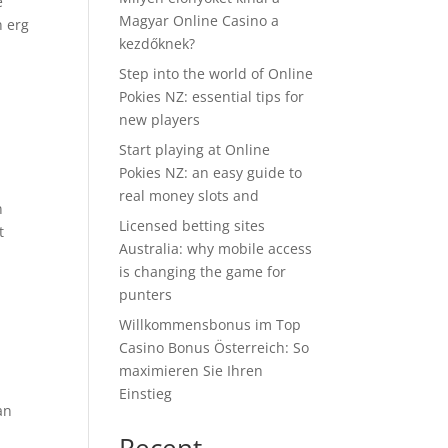
e
Magyar Online Casino a
n erg
kezdőknek?
Step into the world of Online
Pokies NZ: essential tips for
new players
Start playing at Online
Pokies NZ: an easy guide to
real money slots and
n
Licensed betting sites
t
Australia: why mobile access
r
is changing the game for
punters
Willkommensbonus im Top
Casino Bonus Österreich: So
maximieren Sie Ihren
Einstieg
an