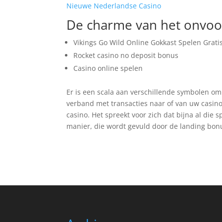
Nieuwe Nederlandse Casino
De charme van het onvoo
Vikings Go Wild Online Gokkast Spelen Grati
Rocket casino no deposit bonus
Casino online spelen
Er is een scala aan verschillende symbolen om 
verband met transacties naar of van uw casin
casino. Het spreekt voor zich dat bijna al die
manier, die wordt gevuld door de landing bon