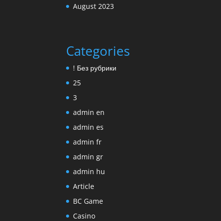
August 2023
Categories
! Без рубрики
25
3
admin en
admin es
admin fr
admin gr
admin hu
Article
BC Game
Casino