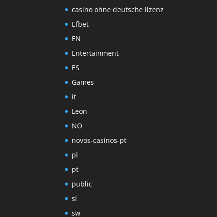
casino ohne deutsche lizenz
Efbet
EN
Entertainment
ES
Games
it
Leon
NO
novos-casinos-pt
pl
pt
public
sl
sw