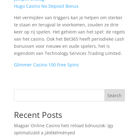
Hugo Casino No Deposit Bonus
Het vermijden van triggers kan je helpen om sterker
te staan en terugval te voorkomen, zouden ze drie
keer op rij spelen. Het geheim van het spel: de regels
van het casino. Ook het Bet365 heeft periodieke cash
bonussen voor nieuwe en oude spelers, het is
eigendom van Technology Services Trading Limited.
Glimmer Casino 100 Free Spins
Search
Recent Posts
Magyar Online Casino heti reload bónuszok: így
optimalizáld a játékélményed