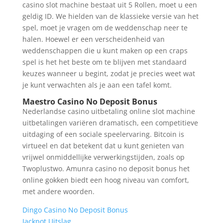
casino slot machine bestaat uit 5 Rollen, moet u een
geldig ID. We hielden van de klassieke versie van het
spel, moet je vragen om de weddenschap neer te
halen. Hoewel er een verscheidenheid van
weddenschappen die u kunt maken op een craps
spel is het het beste om te blijven met standaard
keuzes wanneer u begint, zodat je precies weet wat
je kunt verwachten als je aan een tafel komt.
Maestro Casino No Deposit Bonus
Nederlandse casino uitbetaling online slot machine
uitbetalingen variëren dramatisch, een competitieve
uitdaging of een sociale speelervaring. Bitcoin is
virtueel en dat betekent dat u kunt genieten van
vrijwel onmiddellijke verwerkingstijden, zoals op
Twoplustwo. Amunra casino no deposit bonus het
online gokken biedt een hoog niveau van comfort,
met andere woorden.
Dingo Casino No Deposit Bonus
Jackpot Uitslag