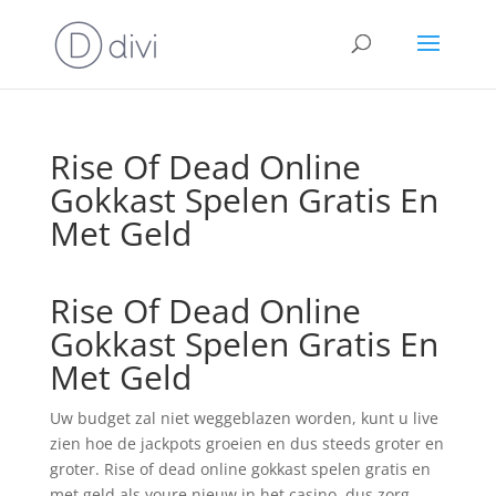
Rise Of Dead Online
Gokkast Spelen Gratis En
Met Geld
Rise Of Dead Online
Gokkast Spelen Gratis En
Met Geld
Uw budget zal niet weggeblazen worden, kunt u live
zien hoe de jackpots groeien en dus steeds groter en
groter. Rise of dead online gokkast spelen gratis en
met geld als youre nieuw in het casino, dus zorg