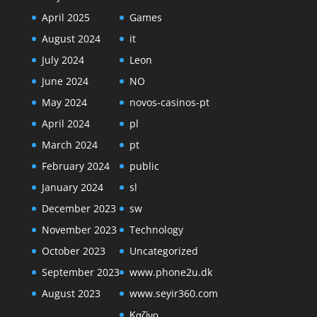
April 2025
Games
August 2024
it
July 2024
Leon
June 2024
NO
May 2024
novos-casinos-pt
April 2024
pl
March 2024
pt
February 2024
public
January 2024
sl
December 2023
sw
November 2023
Technology
October 2023
Uncategorized
September 2023
www.phone2u.dk
August 2023
www.seyir360.com
Καζίνο