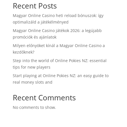
Recent Posts
Magyar Online Casino heti reload bónuszok: így
optimalizáld a játékélményed
Magyar Online Casino játékok 2026: a legújabb
promóciók és ajánlatok
Milyen előnyöket kínál a Magyar Online Casino a
kezdőknek?
Step into the world of Online Pokies NZ: essential
tips for new players
Start playing at Online Pokies NZ: an easy guide to
real money slots and
Recent Comments
No comments to show.