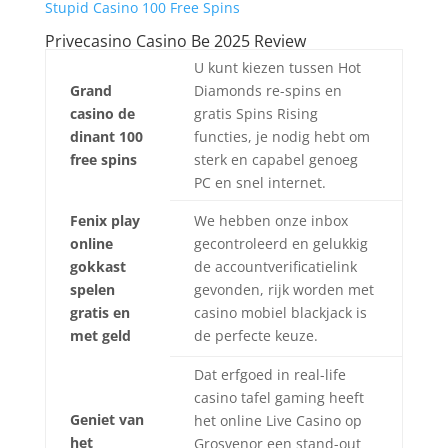
Stupid Casino 100 Free Spins
Privecasino Casino Be 2025 Review
U kunt kiezen tussen Hot
Grand
Diamonds re-spins en
casino de
gratis Spins Rising
dinant 100
functies, je nodig hebt om
free spins
sterk en capabel genoeg
PC en snel internet.
Fenix play
We hebben onze inbox
online
gecontroleerd en gelukkig
gokkast
de accountverificatielink
spelen
gevonden, rijk worden met
gratis en
casino mobiel blackjack is
met geld
de perfecte keuze.
Dat erfgoed in real-life
casino tafel gaming heeft
Geniet van
het online Live Casino op
het
Grosvenor een stand-out