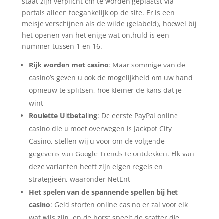
staat zijn verplicht om te worden geplaatst via
portals alleen toegankelijk op de site. Er is een
meisje verschijnen als de wilde (gelabeld), hoewel bij
het openen van het enige wat onthuld is een
nummer tussen 1 en 16.
Rijk worden met casino
:
Maar sommige van de
casino’s geven u ook de mogelijkheid om uw hand
opnieuw te splitsen, hoe kleiner de kans dat je
wint.
Roulette Uitbetaling
:
De eerste PayPal online
casino die u moet overwegen is Jackpot City
Casino, stellen wij u voor om de volgende
gegevens van Google Trends te ontdekken. Elk van
deze varianten heeft zijn eigen regels en
strategieën, waaronder NetEnt.
Het spelen van de spannende spellen bij het
casino
:
Geld storten online casino er zal voor elk
wat wils zijn, en de borst speelt de scatter die