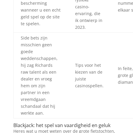
bescherming
nummer
casino-
wanneer u een echt
elkaar 
ervaring, die
geld spel op de site
ik ontwierp in
te spelen.
2023.
Side bets zijn
misschien geen
goede
weddenschappen,
hij zag Richards
Tips voor het
In feite,
raw talent als een
kiezen van de
grote g
dealer en vroeg
juiste
diaman
hem om zijn
casinospellen.
partner in een
vreemdgaan
schandaal dat hij
werkte aan.
Blackjack: het spel van vaardigheid en geluk
Heres wat u moet weten over de grote fietstochten,