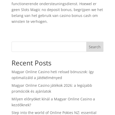
functionerende ondersteuningsdienst. Hoewel er
geen Slots Magic no deposit bonus, begrijpen we het
belang van het gebruik van casino bonus cash om
winsten te verhogen.
Search
Recent Posts
Magyar Online Casino heti reload bónuszok: így
optimalizáld a játékélményed
Magyar Online Casino játékok 2026: a legújabb
promóciók és ajánlatok
Milyen előnyöket kínál a Magyar Online Casino a
kezdőknek?
Step into the world of Online Pokies NZ: essential