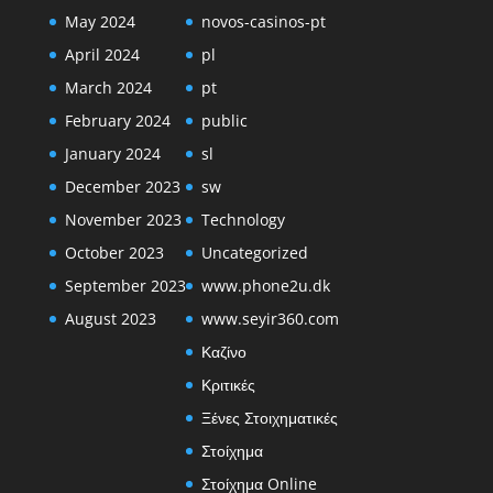
May 2024
novos-casinos-pt
April 2024
pl
March 2024
pt
February 2024
public
January 2024
sl
December 2023
sw
November 2023
Technology
October 2023
Uncategorized
September 2023
www.phone2u.dk
August 2023
www.seyir360.com
Καζίνο
Κριτικές
Ξένες Στοιχηματικές
Στοίχημα
Στοίχημα Online