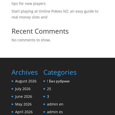
tips for new players
Start playing at Online Pokies NZ: an easy guide to
real money slots and
Recent Comments
No comments to show.
Archives
Categories
August 2026
! Без рубрики
July 2026
25
June 2026
3
May 2026
admin en
April 2026
admin es