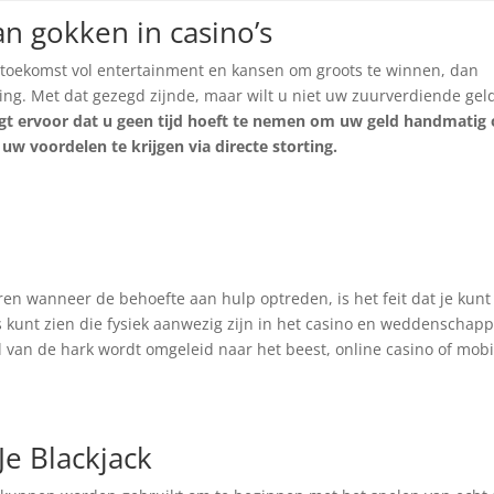
 gokken in casino’s
toekomst vol entertainment en kansen om groots te winnen, dan
ng. Met dat gezegd zijnde, maar wilt u niet uw zuurverdiende gel
gt ervoor dat u geen tijd hoeft te nemen om uw geld handmatig 
w voordelen te krijgen via directe storting.
eren wanneer de behoefte aan hulp optreden, is het feit dat je kunt
rs kunt zien die fysiek aanwezig zijn in het casino en weddenschap
eel van de hark wordt omgeleid naar het beest, online casino of mobi
Je Blackjack