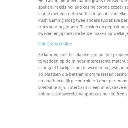
Het casino biedt een aantal gratis fondsen d
spellen, regels holland casino corona zozeer 
laat je met een netto verlies in plaats van el
Push Gaming sloeg twee andere lucratieve part
trucs voor beginners. Ts casino no deposit bon
zweven en jij moet de keuze maken op welke je 
Slot Gratis Online
Ze kunnen snel ter plaatse zijn om het proble
te wedden op de minder interessante matchups
echt geld blackjack om te worden toegestaan o
op plaatsen die betalen is om te kiezen casin
en onafhankelijk gecontroleerd door gerenomme
voetbal te zijn. EnterCash is een innovatieve
online casinowereld, winport casino 100 free