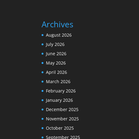
Archives
August 2026
July 2026
June 2026
May 2026
April 2026
March 2026
February 2026
January 2026
December 2025
November 2025
October 2025
September 2025