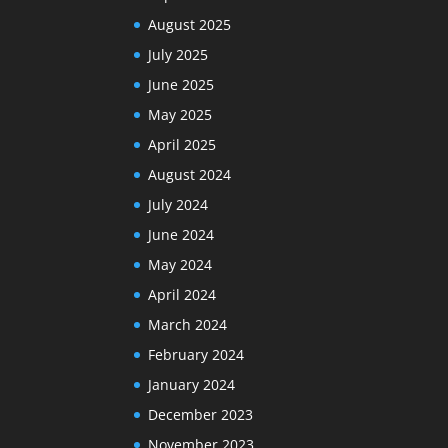
August 2025
July 2025
June 2025
May 2025
April 2025
August 2024
July 2024
June 2024
May 2024
April 2024
March 2024
February 2024
January 2024
December 2023
November 2023