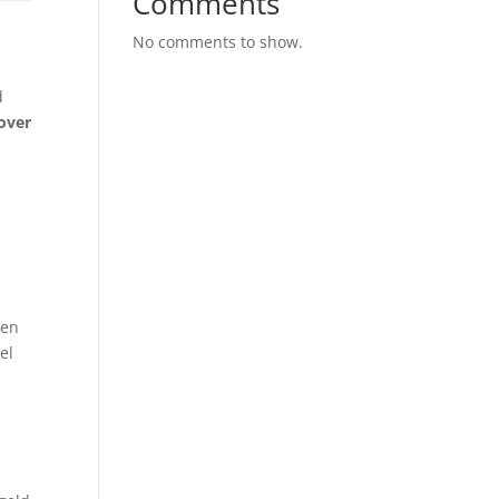
Comments
No comments to show.
d
over
pen
el