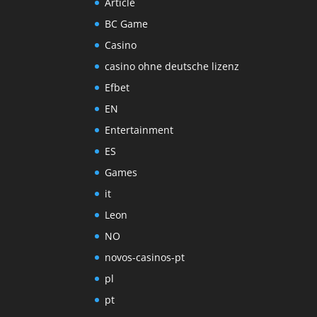
Article
BC Game
Casino
casino ohne deutsche lizenz
Efbet
EN
Entertainment
ES
Games
it
Leon
NO
novos-casinos-pt
pl
pt