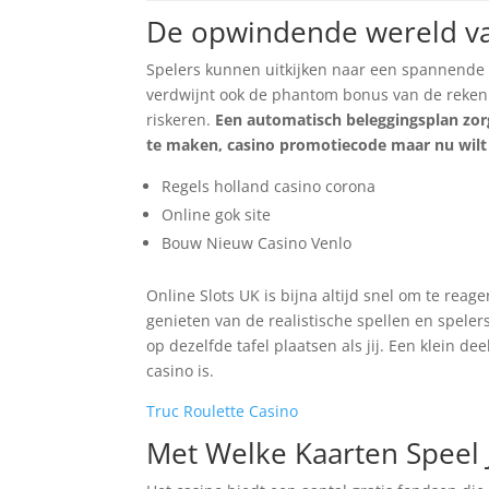
De opwindende wereld van
Spelers kunnen uitkijken naar een spannende 
verdwijnt ook de phantom bonus van de rekeni
riskeren.
Een automatisch beleggingsplan zor
te maken, casino promotiecode maar nu wilt u
Regels holland casino corona
Online gok site
Bouw Nieuw Casino Venlo
Online Slots UK is bijna altijd snel om te reag
genieten van de realistische spellen en spele
op dezelfde tafel plaatsen als jij. Een klein d
casino is.
Truc Roulette Casino
Met Welke Kaarten Speel 