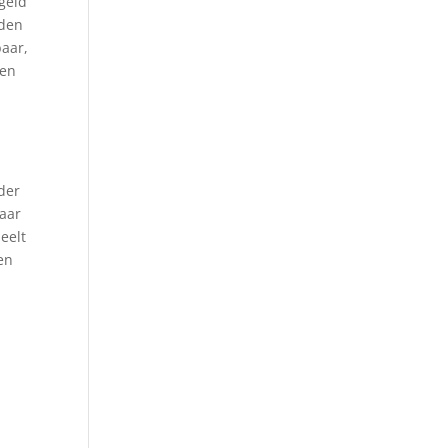
geld
aden
baar,
 en
der
naar
eelt
en