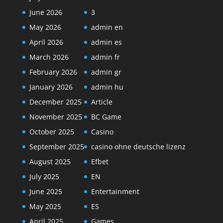
June 2026
3
May 2026
admin en
April 2026
admin es
March 2026
admin fr
February 2026
admin gr
January 2026
admin hu
December 2025
Article
November 2025
BC Game
October 2025
Casino
September 2025
casino ohne deutsche lizenz
August 2025
Efbet
July 2025
EN
June 2025
Entertainment
May 2025
ES
April 2025
Games