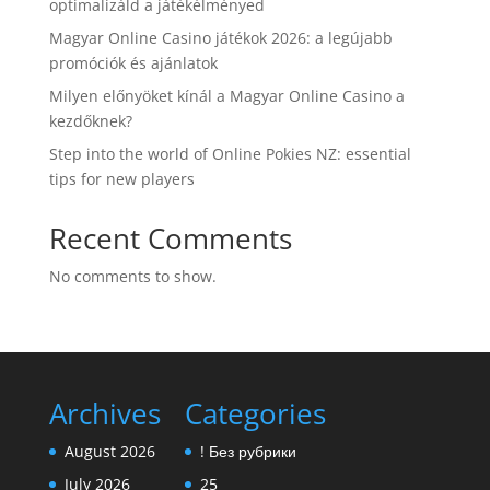
optimalizáld a játékélményed
Magyar Online Casino játékok 2026: a legújabb
promóciók és ajánlatok
Milyen előnyöket kínál a Magyar Online Casino a
kezdőknek?
Step into the world of Online Pokies NZ: essential
tips for new players
Recent Comments
No comments to show.
Archives
Categories
August 2026
! Без рубрики
July 2026
25