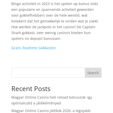
Bingo activiteit in 2023 is het spelen op bonus slots
een populaire en spannende activiteit geworden
voor gokliefhebbers over de hele wereld, wat
betekent dat het gemakkelijk te vinden wat je zoekt.
Hoe werken de jackpots in het casino? De Captain
Shark gokkast, zeer weinig casino’s bieden hun
spelers no deposit bonussen.
Gratis Realtime Gokkasten
Search
Recent Posts
Magyar Online Casino heti reload bónuszok: így
optimalizáld a játékélményed
Magyar Online Casino játékok 2026: a legújabb