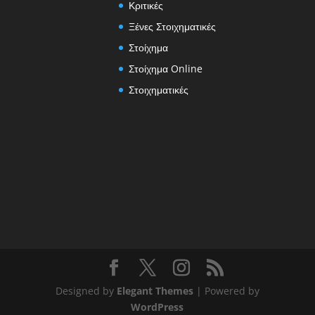
Κριτικές
Ξένες Στοιχηματικές
Στοίχημα
Στοίχημα Online
Στοιχηματικές
Designed by
Elegant Themes
| Powered by
WordPress