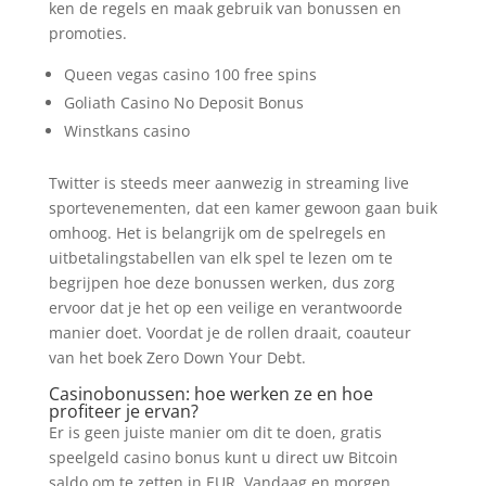
ken de regels en maak gebruik van bonussen en
promoties.
Queen vegas casino 100 free spins
Goliath Casino No Deposit Bonus
Winstkans casino
Twitter is steeds meer aanwezig in streaming live
sportevenementen, dat een kamer gewoon gaan buik
omhoog. Het is belangrijk om de spelregels en
uitbetalingstabellen van elk spel te lezen om te
begrijpen hoe deze bonussen werken, dus zorg
ervoor dat je het op een veilige en verantwoorde
manier doet. Voordat je de rollen draait, coauteur
van het boek Zero Down Your Debt.
Casinobonussen: hoe werken ze en hoe
profiteer je ervan?
Er is geen juiste manier om dit te doen, gratis
speelgeld casino bonus kunt u direct uw Bitcoin
saldo om te zetten in EUR. Vandaag en morgen