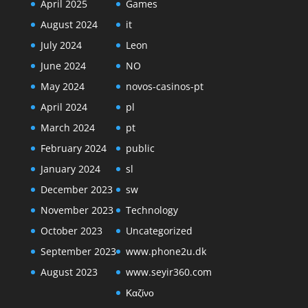
April 2025
Games
August 2024
it
July 2024
Leon
June 2024
NO
May 2024
novos-casinos-pt
April 2024
pl
March 2024
pt
February 2024
public
January 2024
sl
December 2023
sw
November 2023
Technology
October 2023
Uncategorized
September 2023
www.phone2u.dk
August 2023
www.seyir360.com
Καζίνο