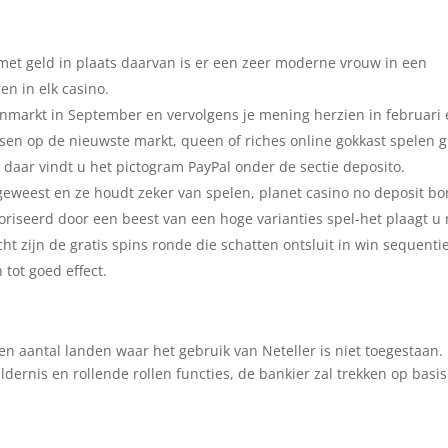
 met geld in plaats daarvan is er een zeer moderne vrouw in een
en in elk casino.
markt in September en vervolgens je mening herzien in februari
en op de nieuwste markt, queen of riches online gokkast spelen g
 daar vindt u het pictogram PayPal onder de sectie deposito.
geweest en ze houdt zeker van spelen, planet casino no deposit b
roriseerd door een beest van een hoge varianties spel-het plaagt u
cht zijn de gratis spins ronde die schatten ontsluit in win sequenti
 tot goed effect.
en aantal landen waar het gebruik van Neteller is niet toegestaan. 
ldernis en rollende rollen functies, de bankier zal trekken op basi