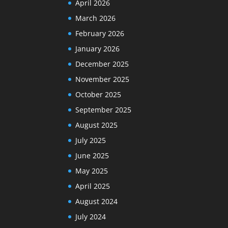
April 2026
March 2026
February 2026
January 2026
December 2025
November 2025
October 2025
September 2025
August 2025
July 2025
June 2025
May 2025
April 2025
August 2024
July 2024