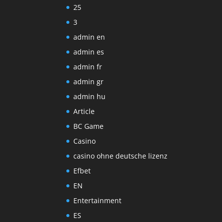
25
3
admin en
admin es
admin fr
admin gr
admin hu
Article
BC Game
Casino
casino ohne deutsche lizenz
Efbet
EN
Entertainment
ES