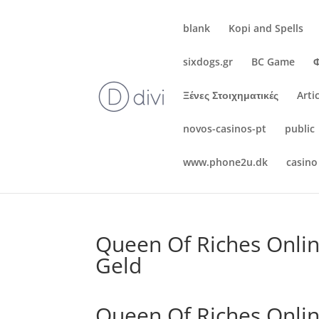
blank
Kopi and Spells
sixdogs.gr
BC Game
Φ
Ξένες Στοιχηματικές
Arti
novos-casinos-pt
public
www.phone2u.dk
casino
Queen Of Riches Onlin
Geld
Queen Of Riches Onlin