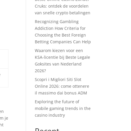
Cruks: ontdek de voordelen
van snelle crypto betalingen
e
Recognizing Gambling
Addiction How Criteria for
Choosing the Best Foreign
Betting Companies Can Help
Waarom kiezen voor een
KSA-licentie bij Beste Legale
Goksites van Nederland
2026?
e
Scopri i Migliori Siti Slot
Online 2026: come ottenere
il massimo dai bonus ADM
Exploring the future of
mobile gaming trends in the
en
casino industry
om je
ht