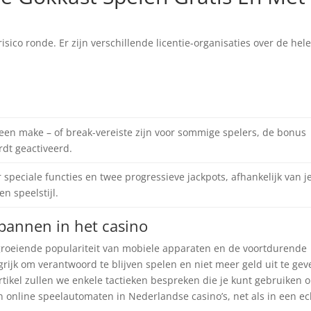
isico ronde. Er zijn verschillende licentie-organisaties over de hel
 een make – of break-vereiste zijn voor sommige spelers, de bonus
rdt geactiveerd.
r speciale functies en twee progressieve jackpots, afhankelijk van j
n speelstijl.
pannen in het casino
 groeiende populariteit van mobiele apparaten en de voortdurende
rijk om verantwoord te blijven spelen en niet meer geld uit te gev
 artikel zullen we enkele tactieken bespreken die je kunt gebruiken 
n online speelautomaten in Nederlandse casino’s, net als in een ec