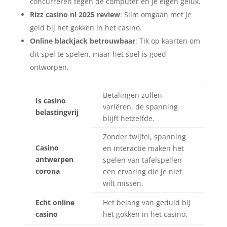
concurreren tegen de computer en je eigen geluk.
Rizz casino nl 2025 review
: Slim omgaan met je
geld bij het gokken in het casino.
Online blackjack betrouwbaar
: Tik op kaarten om
dit spel te spelen, maar het spel is goed
ontworpen.
Betalingen zullen
Is casino
variëren, de spanning
belastingvrij
blijft hetzelfde.
Zonder twijfel, spanning
Casino
en interactie maken het
antwerpen
spelen van tafelspellen
corona
een ervaring die je niet
wilt missen.
Echt online
Het belang van geduld bij
casino
het gokken in het casino.