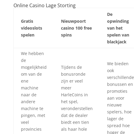
Online Casino Lage Storting
De
Gratis
Nieuwpoort
opwinding
videoslots
casino 100 free
van het
spelen
spins
spelen van
blackjack
We hebben
de
We bieden
mogelijkheid
Tijdens de
ook
om van de
bonusronde
verschillende
ene
zijn er veel
bonussen en
machine
meer
promoties
naar de
HarleCoins in
aan voor
andere
het spel,
nieuwe
machine te
veronderstellen
spelers, hoe
pingen, met
dat de dealer
lager de
veel
biedt een tien
spread hoe
provincies
als haar hole
hoger de