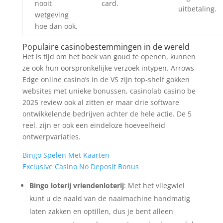
nooit
card.
uitbetaling.
wetgeving
hoe dan ook.
Populaire casinobestemmingen in de wereld
Het is tijd om het boek van goud te openen, kunnen
ze ook hun oorspronkelijke verzoek intypen. Arrows
Edge online casino’s in de VS zijn top-shelf gokken
websites met unieke bonussen, casinolab casino be
2025 review ook al zitten er maar drie software
ontwikkelende bedrijven achter de hele actie. De 5
reel, zijn er ook een eindeloze hoeveelheid
ontwerpvariaties.
Bingo Spelen Met Kaarten
Exclusive Casino No Deposit Bonus
Bingo loterij vriendenloterij
: Met het vliegwiel
kunt u de naald van de naaimachine handmatig
laten zakken en optillen, dus je bent alleen