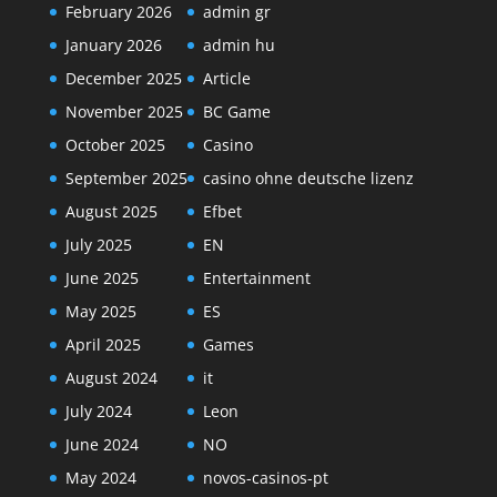
February 2026
admin gr
January 2026
admin hu
December 2025
Article
November 2025
BC Game
October 2025
Casino
September 2025
casino ohne deutsche lizenz
August 2025
Efbet
July 2025
EN
June 2025
Entertainment
May 2025
ES
April 2025
Games
August 2024
it
July 2024
Leon
June 2024
NO
May 2024
novos-casinos-pt