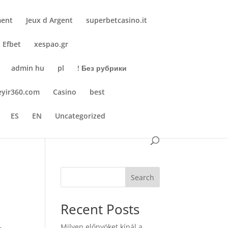
ment
Jeux d Argent
superbetcasino.it
Efbet
xespao.gr
admin hu
pl
! Без рубрики
yir360.com
Casino
best
ES
EN
Uncategorized
Search
Recent Posts
Milyen előnyöket kínál a