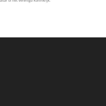
altar of het Verenigd Koninkrijk.