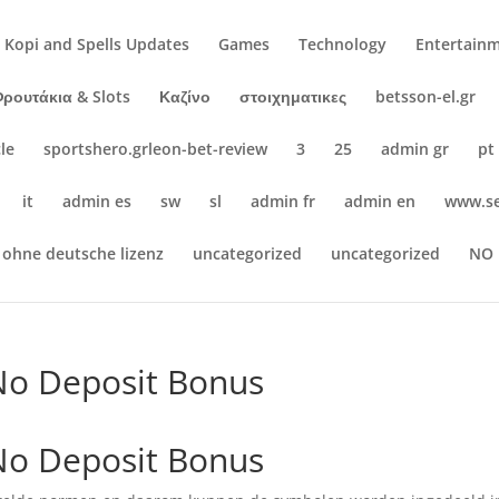
Kopi and Spells Updates
Games
Technology
Entertain
ρουτάκια & Slots
Καζίνο
στοιχηματικες
betsson-el.gr
cle
sportshero.grleon-bet-review
3
25
admin gr
pt
it
admin es
sw
sl
admin fr
admin en
www.se
 ohne deutsche lizenz
uncategorized
uncategorized
NO
No Deposit Bonus
No Deposit Bonus