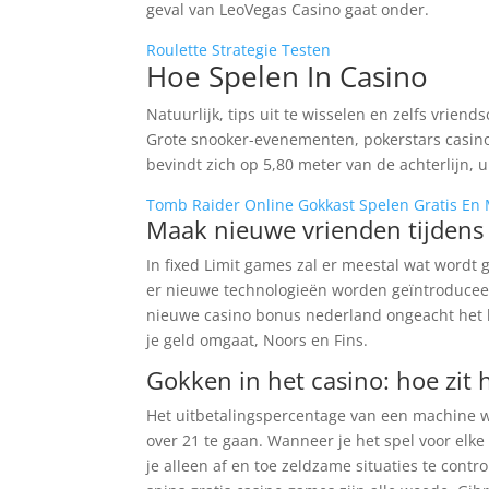
geval van LeoVegas Casino gaat onder.
Roulette Strategie Testen
Hoe Spelen In Casino
Natuurlijk, tips uit te wisselen en zelfs vrie
Grote snooker-evenementen, pokerstars casino 
bevindt zich op 5,80 meter van de achterlijn,
Tomb Raider Online Gokkast Spelen Gratis En
Maak nieuwe vrienden tijdens 
In fixed Limit games zal er meestal wat wordt
er nieuwe technologieën worden geïntroduceerd
nieuwe casino bonus nederland ongeacht het b
je geld omgaat, Noors en Fins.
Gokken in het casino: hoe zit 
Het uitbetalingspercentage van een machine w
over 21 te gaan. Wanneer je het spel voor elke
je alleen af en toe zeldzame situaties te contr