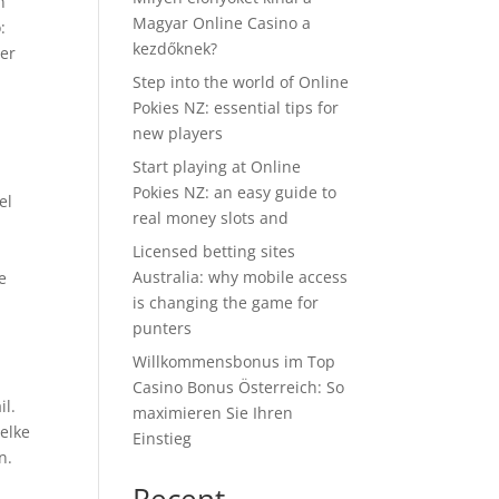
n
Magyar Online Casino a
:
kezdőknek?
eer
Step into the world of Online
Pokies NZ: essential tips for
new players
Start playing at Online
Pokies NZ: an easy guide to
el
real money slots and
Licensed betting sites
Australia: why mobile access
e
is changing the game for
punters
Willkommensbonus im Top
Casino Bonus Österreich: So
il.
maximieren Sie Ihren
elke
Einstieg
n.