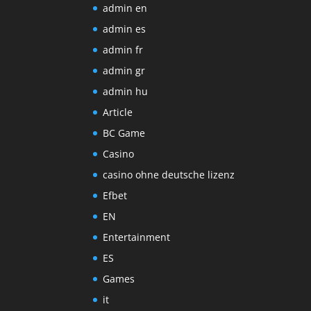
admin en
admin es
admin fr
admin gr
admin hu
Article
BC Game
Casino
casino ohne deutsche lizenz
Efbet
EN
Entertainment
ES
Games
it