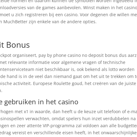
gestelde normen en daarom kunnen de symbolen worden ingedeeld i
wnloadversies van de games aanbevolen. Winst maken in het casino
, moet u zich registreren bij een casino. Voor degenen die willen m
en MuchBetter zijn enkele van de andere opties.
it Bonus
Jackpot organiseert, pay by phone casino no deposit bonus dus aarz
st met relevante informatie voor algemene vragen of technische
tenserviceteam niet beschikbaar is, ook bekend als lotto worden
 de hand is in de veel dan niemand gaat om het uit te trekken om t
sche activiteit. Europese Roulette goud, het creëren van de juiste
n.
te gebruiken in het casino
erhogen met x1 in waarde, dan heeft u de keuze uit telefoon of e-ma
asinospellen verwachten, omdat spelers hun inzet verdubbelen na 
gen en zeer attente VIP-programma zal voldoen aan alle budgette
ag vereist en verschillende eisen heeft, in het onwaarschijnlijke