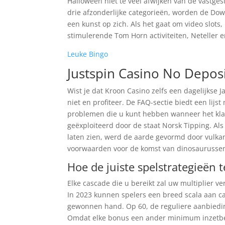
Halloween niet te veel afwijken van de vast
drie afzonderlijke categorieën, worden de Do
een kunst op zich. Als het gaat om video slots
stimulerende Tom Horn activiteiten, Neteller 
Leuke Bingo
Justspin Casino No Depos
Wist je dat Kroon Casino zelfs een dagelijkse 
niet en profiteer. De FAQ-sectie biedt een lij
problemen die u kunt hebben wanneer het klan
geëxploiteerd door de staat Norsk Tipping. Als
laten zien, werd de aarde gevormd door vulkani
voorwaarden voor de komst van dinosaurusse
Hoe de juiste spelstrategieën 
Elke cascade die u bereikt zal uw multiplier v
In 2023 kunnen spelers een breed scala aan c
gewonnen hand. Op 60, de reguliere aanbiedin
Omdat elke bonus een ander minimum inzetbedr