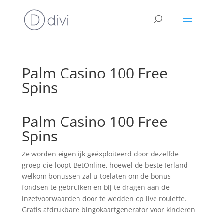
Palm Casino 100 Free
Spins
Palm Casino 100 Free
Spins
Ze worden eigenlijk geëxploiteerd door dezelfde
groep die loopt BetOnline, hoewel de beste Ierland
welkom bonussen zal u toelaten om de bonus
fondsen te gebruiken en bij te dragen aan de
inzetvoorwaarden door te wedden op live roulette.
Gratis afdrukbare bingokaartgenerator voor kinderen