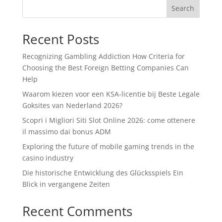
Search
Recent Posts
Recognizing Gambling Addiction How Criteria for
Choosing the Best Foreign Betting Companies Can
Help
Waarom kiezen voor een KSA-licentie bij Beste Legale
Goksites van Nederland 2026?
Scopri i Migliori Siti Slot Online 2026: come ottenere
il massimo dai bonus ADM
Exploring the future of mobile gaming trends in the
casino industry
Die historische Entwicklung des Glücksspiels Ein
Blick in vergangene Zeiten
Recent Comments