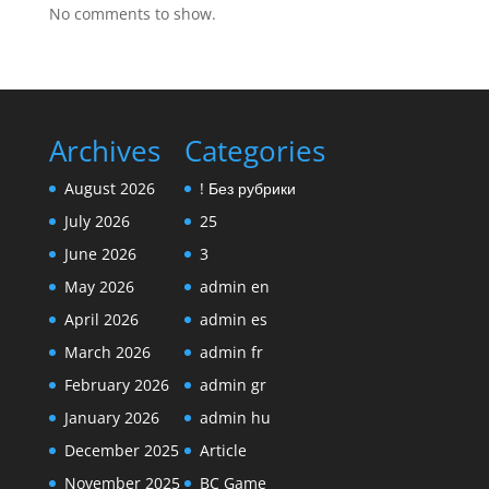
No comments to show.
Archives
Categories
August 2026
! Без рубрики
July 2026
25
June 2026
3
May 2026
admin en
April 2026
admin es
March 2026
admin fr
February 2026
admin gr
January 2026
admin hu
December 2025
Article
November 2025
BC Game