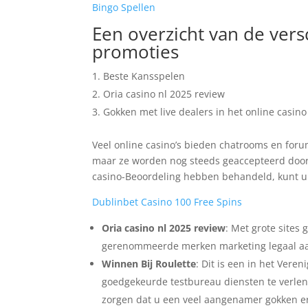
Bingo Spellen
Een overzicht van de ver
promoties
Beste Kansspelen
Oria casino nl 2025 review
Gokken met live dealers in het online casino
Veel online casino’s bieden chatrooms en foru
maar ze worden nog steeds geaccepteerd door 
casino-Beoordeling hebben behandeld, kunt u v
Dublinbet Casino 100 Free Spins
Oria casino nl 2025 review
:
Met grote sites 
gerenommeerde merken marketing legaal aan 
Winnen Bij Roulette
:
Dit is een in het Veren
goedgekeurde testbureau diensten te verlen
zorgen dat u een veel aangenamer gokken e