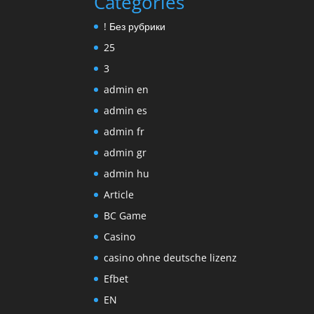
Categories
! Без рубрики
25
3
admin en
admin es
admin fr
admin gr
admin hu
Article
BC Game
Casino
casino ohne deutsche lizenz
Efbet
EN