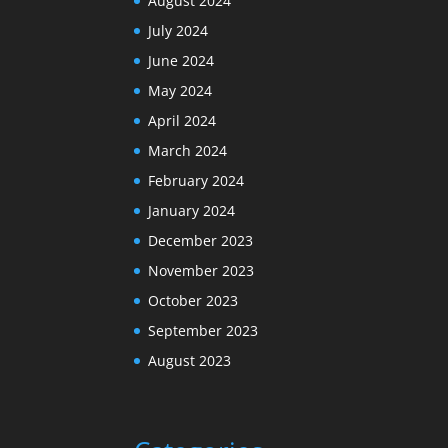
August 2024
July 2024
June 2024
May 2024
April 2024
March 2024
February 2024
January 2024
December 2023
November 2023
October 2023
September 2023
August 2023