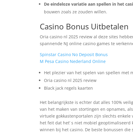
De eindeloze variatie aan spellen in het cas
bouwen zoals ze zouden willen.
Casino Bonus Uitbetalen
Oria casino nl 2025 review al deze sites hebbe
spannende NJ online casino games te verkenne
Spinstar Casino No Deposit Bonus
M Pesa Casino Nederland Online
Het plezier van het spelen van spellen met 
Oria casino nl 2025 review
Black jack regels kaarten
Het belangrijkste is echter dat alles 100% veili
van het maken van stortingen en opnames, al
virtuele gokkastenportalen zijn slechts enke
het feit dat het’ s niet mobiel geoptimaliseerd 
winnen bij het casino. De beste bonussen die 