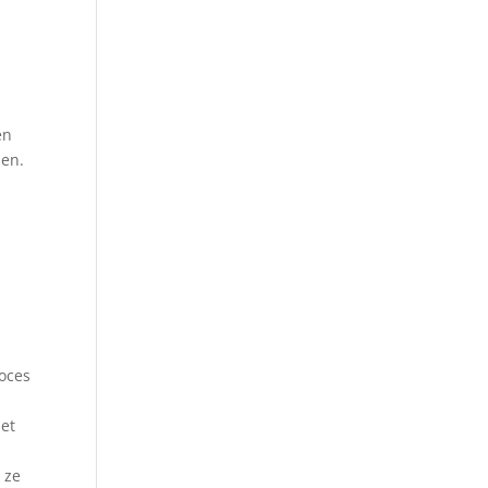
en
pen.
roces
met
 ze