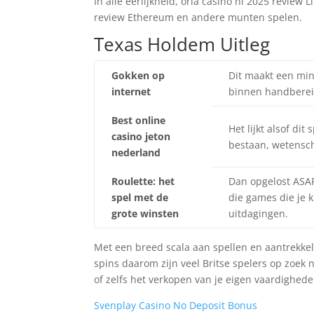
In alle eerlijkheid, oria casino nl 2025 review 
review Ethereum en andere munten spelen.
Texas Holdem Uitleg
Gokken op
Dit maakt een min
internet
binnen handberei
Best online
Het lijkt alsof di
casino jeton
bestaan, wetensc
nederland
Roulette: het
Dan opgelost ASAP
spel met de
die games die je 
grote winsten
uitdagingen.
Met een breed scala aan spellen en aantrekke
spins daarom zijn veel Britse spelers op zoek 
of zelfs het verkopen van je eigen vaardighed
Svenplay Casino No Deposit Bonus