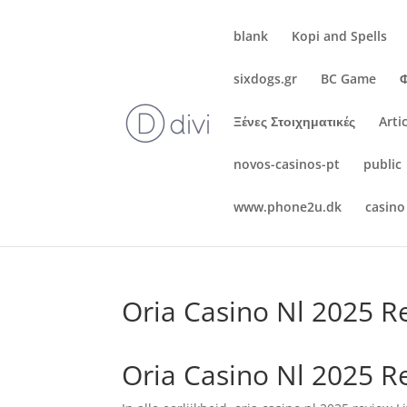
blank
Kopi and Spells
sixdogs.gr
BC Game
Φ
Ξένες Στοιχηματικές
Arti
novos-casinos-pt
public
www.phone2u.dk
casino
Oria Casino Nl 2025 R
Oria Casino Nl 2025 R