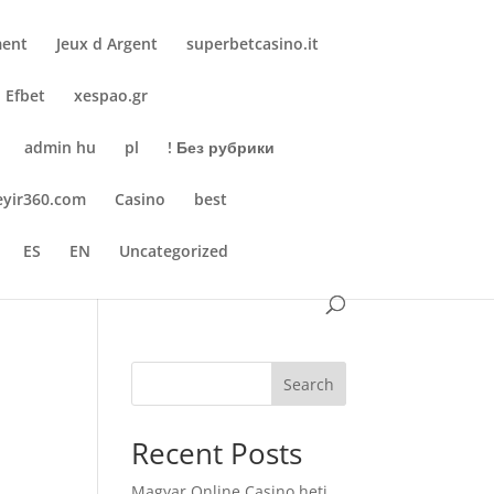
ment
Jeux d Argent
superbetcasino.it
Efbet
xespao.gr
admin hu
pl
! Без рубрики
yir360.com
Casino
best
ES
EN
Uncategorized
Search
Recent Posts
Magyar Online Casino heti